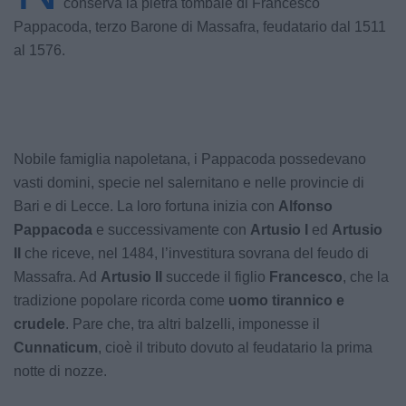
conserva la pietra tombale di Francesco
Pappacoda, terzo Barone di Massafra, feudatario dal 1511
al 1576.
Nobile famiglia napoletana, i Pappacoda possedevano
vasti domini, specie nel salernitano e nelle provincie di
Bari e di Lecce. La loro fortuna inizia con
Alfonso
Pappacoda
e successivamente con
Artusio I
ed
Artusio
II
che riceve, nel 1484, l’investitura sovrana del feudo di
Massafra. Ad
Artusio II
succede il figlio
Francesco
, che la
tradizione popolare ricorda come
uomo tirannico e
crudele
. Pare che, tra altri balzelli, imponesse il
Cunnaticum
, cioè il tributo dovuto al feudatario la prima
notte di nozze.