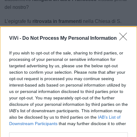
del nostro?
L’epigrafe fu
ritrovata in frammenti
nella Chiesa di S.
Maria di Costantinopoli (dove la pietra tombale era stata
trasportata dalla Chiesa di S. Rocco) all’epoca della
ViVi -
Do Not Process My Personal Information
demolizione della stessa nel 1929. Fu salvato invece il
If you wish to opt-out of the sale, sharing to third parties, or
bassorilievo, che l’
Arciprete Don Antonio Ladiana
fece
processing of your personal or sensitive information for
murare nell’interculumnio della “Chiesa Nuova”.
targeted advertising by us, please use the below opt-out
section to confirm your selection. Please note that after your
Il
testo dell’epigrafe
fu così tradotto dal latino: “Riposa in
opt-out request is processed you may continue seeing
questo tumulo il grandissimo eroe Francesco che a noi
interest-based ads based on personal information utilized by
dette la stirpe generosa nei secoli dei Pappacoda, che un
us or personal information disclosed to third parties prior to
your opt-out. You may separately opt-out of the further
tempo ai re della Terra e dei Cieli fu meritatamente
disclosure of your personal information by third parties on the
graditissimo, e per la sua nobile pietà, vivendo, per coloro
IAB’s list of downstream participants. This information may
che sarebbero vissuti nell’avvenire questo Sacro Tempio
also be disclosed by us to third parties on the
IAB’s List of
edificò al Signore del Cielo sotto il titolo di San Rocco".
Downstream Participants
that may further disclose it to other
third parties.
Redazione ViviMassafra