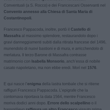
Conventuali (a S. Rocco) e dei Francescani Osservanti nel
Convento annesso alla Chiesa di Santa Maria di
Costantinopoli
.
Francesco Pappacoda, inoltre, portò il
Castello di
Massafra
al massimo splendore, restaurandolo dopo i
gravi danneggiamenti subiti dalla ritirata francese del 1496,
munendolo di nuovi bastioni e di mura, e arricchendolo di
merlatura. Il terzo Barone di Massafra contrasse
matrimonio con
Isabella Monsorio
, anch’essa di nobile
casato napoletano, ma non ebbe eredi. Morì nel
1576
.
E qui nasce l’
enigma
della lastra tombale che si ritiene
raffiguri Francesco Pappacoda. L’epigrafe che la
contornava riportava la data 1564, mentre Francesco
moriva dodici anni dopo.
Errore dello scalpellino
o il
bassorilievo
raffigura un altro Francesco
vissuto prima