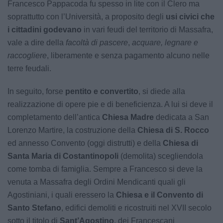
Francesco Pappacoda fu spesso in lite con il Clero ma
soprattutto con l’Università, a proposito degli
usi civici che
i cittadini godevano
in vari feudi del territorio di Massafra,
vale a dire della
facoltà di pascere
,
acquare, legnare e
raccogliere
, liberamente e senza pagamento alcuno nelle
terre feudali.
In seguito, forse
pentito e convertito
, si diede alla
realizzazione di opere pie e di beneficienza. A lui si deve il
completamento dell’antica
Chiesa Madre
dedicata a San
Lorenzo Martire, la costruzione della
Chiesa di S. Rocco
ed annesso Convento (oggi distrutti) e della
Chiesa di
Santa Maria di Costantinopoli
(demolita) scegliendola
come tomba di famiglia. Sempre a Francesco si deve la
venuta a Massafra degli Ordini Mendicanti quali gli
Agostiniani, i quali eressero la
Chiesa e il Convento di
Santo Stefano
, edifici demoliti e ricostruiti nel XVII secolo
sotto il titolo di
Sant’Agostino
, dei Francescani