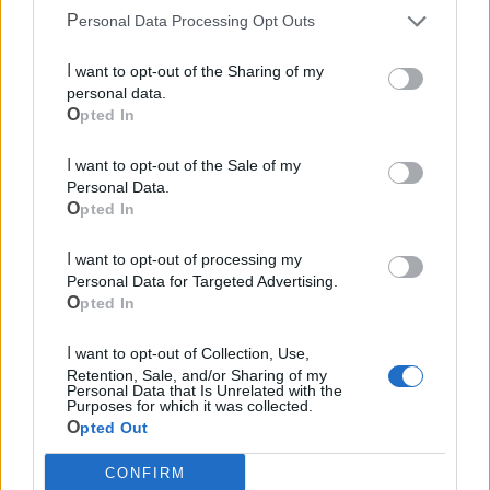
Personal Data Processing Opt Outs
Fonti: V. Gallo, E. Jacovelli, P. Ladiana
I want to opt-out of the Sharing of my
personal data.
Opted In
Le notizie del giorno sul tuo smartphone
Ricevi gratuitamente ogni giorno le notizie della tua
I want to opt-out of the Sale of my
città direttamente sul tuo smartphone. Scarica Telegram
Personal Data.
e
clicca qui
Opted In
I want to opt-out of processing my
Personal Data for Targeted Advertising.
Opted In
LE INFO UTILI DI MASSAFRA
I want to opt-out of Collection, Use,
Farmacia di turno
Retention, Sale, and/or Sharing of my
Personal Data that Is Unrelated with the
Purposes for which it was collected.
Cimitero
Opted Out
CONFIRM
Ufficio Postale