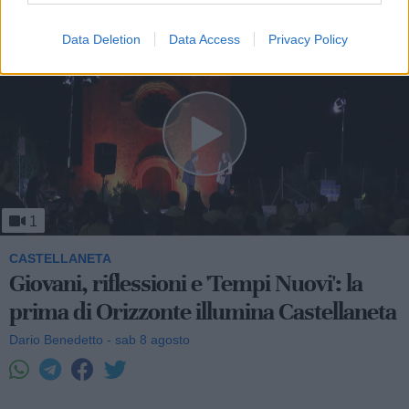
Data Deletion
Data Access
Privacy Policy
1
CASTELLANETA
Giovani, riflessioni e 'Tempi Nuovi': la
prima di Orizzonte illumina Castellaneta
Dario Benedetto - sab 8 agosto