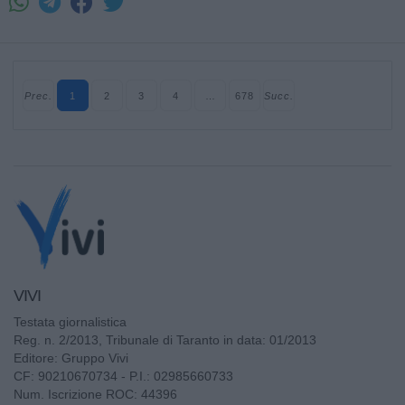
Prec.
1
2
3
4
…
678
Succ.
VIVI
Testata giornalistica
Reg. n. 2/2013, Tribunale di Taranto in data: 01/2013
Editore: Gruppo Vivi
CF: 90210670734 - P.I.: 02985660733
Num. Iscrizione ROC: 44396