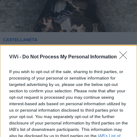
CASTELLANETA
Festa dell'Assunta: il programma
religioso
ViVi -
Do Not Process My Personal Information
Gabriele Semeraro - sab 8 agosto
If you wish to opt-out of the sale, sharing to third parties, or
processing of your personal or sensitive information for
targeted advertising by us, please use the below opt-out
section to confirm your selection. Please note that after your
opt-out request is processed you may continue seeing
interest-based ads based on personal information utilized by
us or personal information disclosed to third parties prior to
your opt-out. You may separately opt-out of the further
disclosure of your personal information by third parties on the
IAB’s list of downstream participants. This information may
also be disclosed by us to third parties on the
IAB’s List of