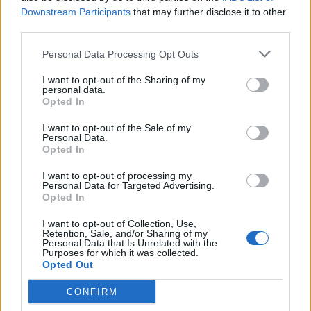
Downstream Participants
that may further disclose it to other
third parties.
Personal Data Processing Opt Outs
I want to opt-out of the Sharing of my
personal data.
Opted In
I want to opt-out of the Sale of my
Personal Data.
Opted In
I want to opt-out of processing my
Personal Data for Targeted Advertising.
CASTELLANETA
Opted In
Centro storico in festa per san
I want to opt-out of Collection, Use,
Domenico tra celebrazioni religiose,
Retention, Sale, and/or Sharing of my
Personal Data that Is Unrelated with the
Purposes for which it was collected.
sport e musica popolare
Opted Out
La Redazione - sab 8 agosto
CONFIRM