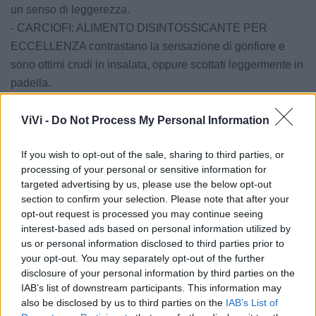
un senso di leggerezza.
- CARCIOFI: ALIMENTO DISINTOSSICANTE PER
ECCELLENZA contrastano la sensazione di gonfiore e
sono ottimi crudi in insalata, oppure scottati leggermente in
padella.
Se fate un brodo di carciofi, utilizzate quel brodo da bere
durante la giornata anche freddo: una miniera di sostanze
ViVi -
Do Not Process My Personal Information
disintossicanti, Un vero peccato buttarlo
If you wish to opt-out of the sale, sharing to third parties, or
- MELA: è un frutto utile a combattere la ritenzione idrica ed
processing of your personal or sensitive information for
eliminare i chili in eccesso. La varietà migliore è quella
targeted advertising by us, please use the below opt-out
verde, ottima per depurare l'organismo.
section to confirm your selection. Please note that after your
- ASPARAGI: le loro proprietà benefiche sono tantissime
opt-out request is processed you may continue seeing
interest-based ads based on personal information utilized by
perché giocano un ruolo fondamentale nell'eliminazione
us or personal information disclosed to third parties prior to
delle tossine e nella depurazione dell'organismo, peccato
your opt-out. You may separately opt-out of the further
che siano fuori stagione.
disclosure of your personal information by third parties on the
- LENTICCHIE: se cotte senza grassi, aiutano a
IAB’s list of downstream participants. This information may
also be disclosed by us to third parties on the
IAB’s List of
regolarizzare l’intestino e a far tornare la pancia piatta