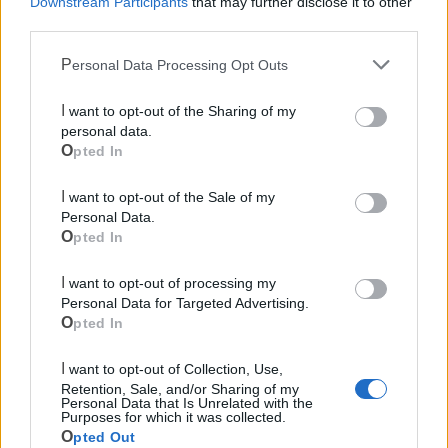
Downstream Participants
that may further disclose it to other
eliminando gli eccessi.
third parties.
Dott.ssa Graziana ASCOLI
Personal Data Processing Opt Outs
Biologa Nutrizionista presso lo STUDIO DI NUTRIZIONE
& DIETETICA in Via Cirillo 46, Palagiano (TA)
I want to opt-out of the Sharing of my
personal data.
Per maggiori info potete contattarla all'indirizzo e-mail
Opted In
ascoligraziana@libero.it
I want to opt-out of the Sale of my
Le notizie del giorno sul tuo smartphone
Personal Data.
Opted In
Ricevi gratuitamente ogni giorno le notizie della tua
città direttamente sul tuo smartphone. Scarica Telegram
I want to opt-out of processing my
e
clicca qui
Personal Data for Targeted Advertising.
Opted In
I want to opt-out of Collection, Use,
LE INFO UTILI DI MASSAFRA
Retention, Sale, and/or Sharing of my
Personal Data that Is Unrelated with the
Purposes for which it was collected.
Farmacia di turno
Opted Out