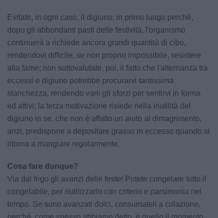
Evitate, in ogni caso, il digiuno: in primo luogo perché,
dopo gli abbondanti pasti delle festività, l'organismo
continuerà a richiede ancora grandi quantità di cibo,
rendendovi difficile, se non proprio impossibile, resistere
alla fame; non sottovalutate, poi, il fatto che l'alternanza tra
eccessi e digiuno potrebbe procurarvi tantissima
stanchezza, rendendo vani gli sforzi per sentirvi in forma
ed attivi; la terza motivazione risiede nella inutilità del
digiuno in se, che non é affatto un aiuto al dimagrimento,
anzi, predispone a depositare grasso in eccesso quando si
ritorna a mangiare regolarmente.
Cosa fare dunque?
Via dal frigo gli avanzi delle feste! Potete congelare tutto il
congelabile, per riutilizzarlo con criterio e parsimonia nel
tempo. Se sono avanzati dolci, consumateli a colazione,
perché, come spesso abbiamo detto, è quello il momento