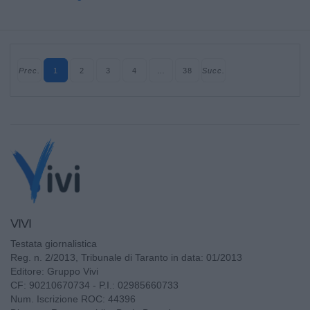
Prec.
1
2
3
4
…
38
Succ.
VIVI
Testata giornalistica
Reg. n. 2/2013, Tribunale di Taranto in data: 01/2013
Editore: Gruppo Vivi
CF: 90210670734 - P.I.: 02985660733
Num. Iscrizione ROC: 44396