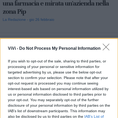
una farmacia e mirata un'azienda nella
zona Pip
La Redazione - gio 26 febbraio
ViVi -
Do Not Process My Personal Information
TARANTO
La “Amy Winehouse Band” al “Mon
If you wish to opt-out of the sale, sharing to third parties, or
processing of your personal or sensitive information for
Rêve Summer Festival 2026”
targeted advertising by us, please use the below opt-out
section to confirm your selection. Please note that after your
La Redazione - sab 7 febbraio
opt-out request is processed you may continue seeing
interest-based ads based on personal information utilized by
us or personal information disclosed to third parties prior to
your opt-out. You may separately opt-out of the further
disclosure of your personal information by third parties on the
CASTELLANETA
IAB’s list of downstream participants. This information may
“Fattore biometano”: la campagna
also be disclosed by us to third parties on the
IAB’s List of