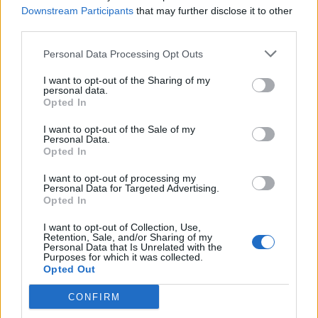
informativa di Legambiente arriva a
Downstream Participants
that may further disclose it to other
third parties.
Castellaneta
Personal Data Processing Opt Outs
La Redazione - mer 10 dicembre 2025
I want to opt-out of the Sharing of my
personal data.
Opted In
I want to opt-out of the Sale of my
Personal Data.
Opted In
RUBRICHE
Storie del Mito: Edouard Ramon
I want to opt-out of processing my
Personal Data for Targeted Advertising.
e la vita amorosa di Rodolfo
Opted In
Valentino
I want to opt-out of Collection, Use,
Retention, Sale, and/or Sharing of my
Personal Data that Is Unrelated with the
Necrologio - mer 20 agosto 2025
Purposes for which it was collected.
Opted Out
CONFIRM