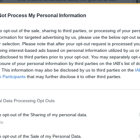
E
re
Valentino, un’iniziativa che ha aperto
ne
u
ot Process My Personal Information
ufficialmente il calendario degli eventi dedicati
al centenario (1926-2026) proponendo “un
La
to opt-out of the sale, sharing to third parties, or processing of your per
omaggio ...
An
formation for targeted advertising by us, please use the below opt-out s
l
r selection. Please note that after your opt-out request is processed y
si
eing interest-based ads based on personal information utilized by us or
disclosed to third parties prior to your opt-out. You may separately opt-
4
losure of your personal information by third parties on the IAB’s list of
. This information may also be disclosed by us to third parties on the
IA
Participants
that may further disclose it to other third parties.
l Data Processing Opt Outs
NEWS
San Nicola e San
o opt-out of the Sharing of my personal data.
In
Francesco: una festa
per due santi
M
o opt-out of the Sale of my Personal Data.