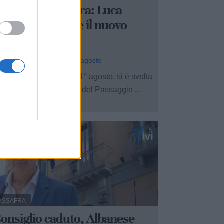
otaract Massafra: Luca
amiano Araco è il nuovo
residente
 Redazione - oggi, ven 7 agosto
lla giornata di sabato 1° agosto, si è svolta
 tradizionale cerimonia del Passaggio ...
ASSAFRA
onsiglio caduto, Albanese