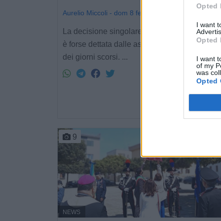
Opted 
Aurelio Miccoli - dom 8 febbraio
I want 
La decisione singolare di 2 delle 4 virtù cardi
Advertis
Opted 
è forse dettata dalle aspre condizioni climati
dei giorni scorsi. ...
I want t
of my P
was col
Opted 
9
NEWS