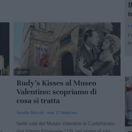
B
t
La
Pr
te
NEWS
Rudy's Kisses al Museo
Valentino: scopriamo di
cosa si tratta
Aurelio Miccoli - mar 17 febbraio
Nelle sale del Museo Valentino di Castellaneta
M
(via Vittorio Emanuele 119), nel giorno di san