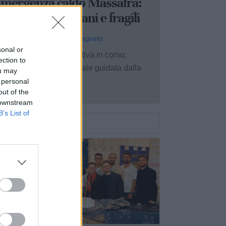
mergenza caldo Massafra:
n aiuto per anziani e fragili
 Redazione - oggi, ven 7 agosto
sonal or
che per la stagione estiva in corso,
ection to
'amministrazione comunale guidata dalla
ou may
ndaca Giancarla ...
 personal
out of the
 downstream
B’s List of
3
ASSAFRA