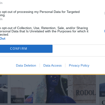
In
R
Aurelio Miccoli - sab 17 maggio 2025
D
to opt-out of processing my Personal Data for Targeted
nali
Passata la festa si tirano le somme. ...
ing.
p
In
che
o opt-out of Collection, Use, Retention, Sale, and/or Sharing
La
ersonal Data that Is Unrelated with the Purposes for which it
lected.
Ne
Out
la
CONFIRM
Data Deletion
Data Access
Privacy Policy
M
C
NEWS