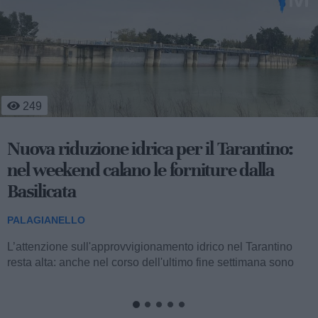
354
Festival del Folklore: prima serata tra
sfilata, alzabandiera e gruppi
internazionali
PALAGIANELLO
Stasera, lunedì 3 agosto, prende ufficialmente il via a
Palagianello la XVIII edizione del Festival Internazionale del
Folklore «Terra delle...