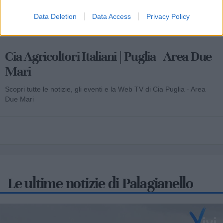
Data Deletion
Data Access
Privacy Policy
Cia Agricoltori Italiani | Puglia - Area Due
Mari
Scopri tutte le notizie, gli eventi e la Web TV di Cia Puglia - Area
Due Mari
Le ultime notizie di Palagianello