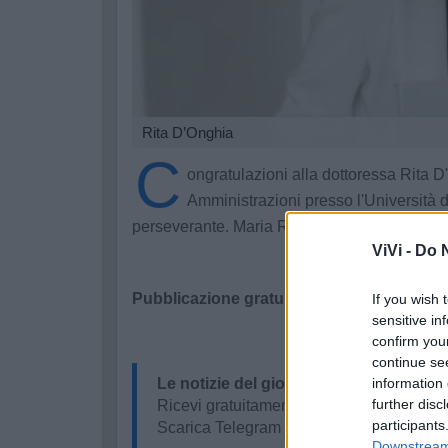
Rita D’Onghia
C
ongratulazioni alla dottoressa Rita 
Amministrazioni presso l'Università
perseverante. Maria Rosaria Borracci
ViVi -
Do N
Pubblicazione gratuita tramite codice pro
If you wish 
sensitive in
confirm you
continue se
Le notizie del giorno sul tuo smartpho
information 
further disc
Ricevi gratuitamente ogni giorno le notizi
participants
Scarica Telegram e
clicca qui
Downstream 