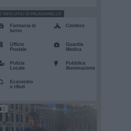
E INFO UTILI DI PALAGIANELLO
Farmacia di
Cimitero
turno
Ufficio
Guardia
Postale
Medica
Polizia
Pubblica
Locale
illuminazione
Ecocentro
e rifiuti
1