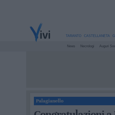
TARANTO
CASTELLANETA
G
News
Necrologi
Auguri Soc
Palagianello
Congratulazioni a