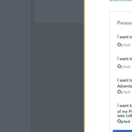
Perso
I want 
Opted 
I want 
Opted 
I want to opt-out of processing my Personal Data for Targeted
Advertis
Opted 
I want to opt-out of Collection, Use, Retention, Sale, and/or Sharing
of my P
was col
Opted