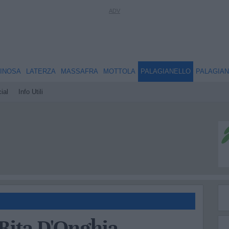
INOSA
LATERZA
MASSAFRA
MOTTOLA
PALAGIANELLO
PALAGIA
ial
Info Utili
 Rita D'Onghia