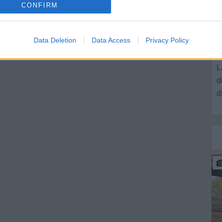
CONFIRM
Data Deletion
Data Access
Privacy Policy
M
L
d
d