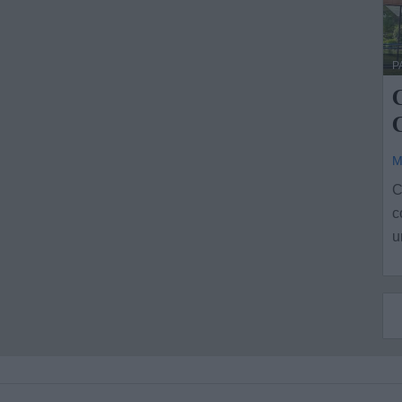
P
C
M
C
c
u