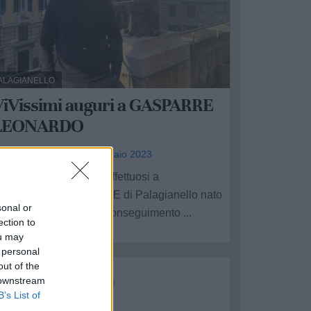
ALAGIANELLO
ViVissimi auguri a GASPARRE
LEONARDO
ngela Vinci - dom 29 gennaio 2023
li auguri più sinceri e affettuosi a
EONARDO GASPARRE di Palagianello nato
sonal or
l 20 Aprile 1996, per il conseguimento ...
ection to
ou may
 personal
out of the
 downstream
B’s List of