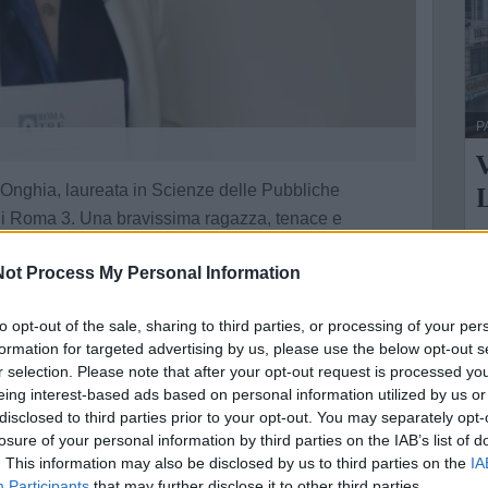
P
D'Onghia, laureata in Scienze delle Pubbliche
 di Roma 3. Una bravissima ragazza, tenace e
A
ot Process My Personal Information
G
L
mozionale.
to opt-out of the sale, sharing to third parties, or processing of your per
i
formation for targeted advertising by us, please use the below opt-out s
r selection. Please note that after your opt-out request is processed y
eing interest-based ads based on personal information utilized by us or
ne
disclosed to third parties prior to your opt-out. You may separately opt-
losure of your personal information by third parties on the IAB’s list of
e della tua città direttamente sul tuo smartphone.
. This information may also be disclosed by us to third parties on the
IA
Participants
that may further disclose it to other third parties.