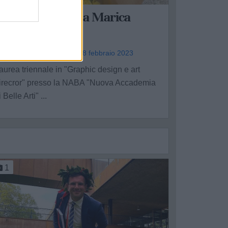
Congratulazioni a Marica
Cazzetta
atarrese Carmelo - mar 28 febbraio 2023
aurea triennale in "Graphic design e art
irecror" presso la NABA "Nuova Accademia
i Belle Arti" ...
1