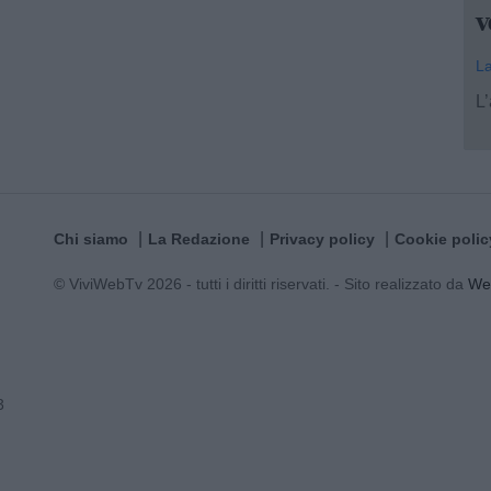
v
La
L’
Chi siamo
La Redazione
Privacy policy
Cookie polic
© ViviWebTv 2026 - tutti i diritti riservati. - Sito realizzato da
We
3