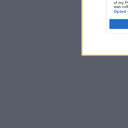
of my P
was col
Opted 