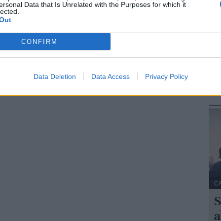
ersonal Data that Is Unrelated with the Purposes for which it
M
lected.
Out
V
CONFIRM
La
Ne
da
Data Deletion
Data Access
Privacy Policy
C
S
a