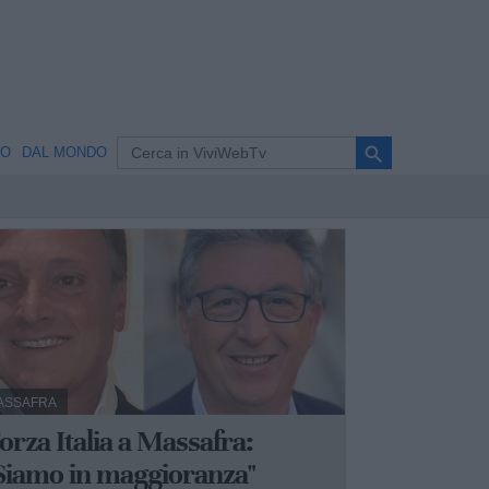
search
NO
DAL MONDO
ASSAFRA
orza Italia a Massafra:
Siamo in maggioranza"