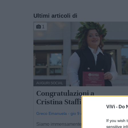
Ultimi articoli di
1
AUGURI SOCIAL
Congratulazioni a
Cristina Staffieri
ViVi -
Do N
Greco Emanuela - gio 9 ottobre 2025
If you wish 
Siamo immensamente orgogliosi di te! Hai
sensitive in