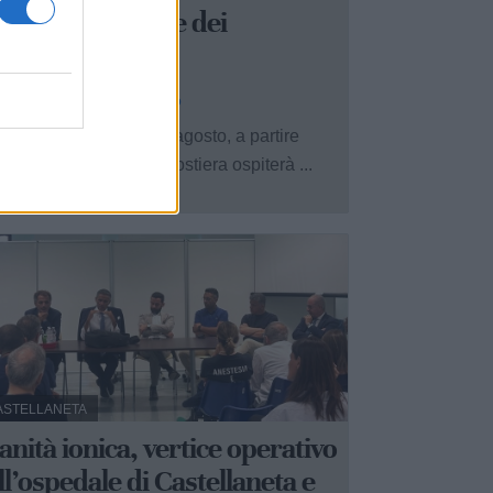
assafra la notte dei
asconnessi
 Redazione - gio 6 agosto
lla serata di sabato 8 agosto, a partire
lle 20:30, la frazione costiera ospiterà ...
ASTELLANETA
anità ionica, vertice operativo
ll’ospedale di Castellaneta e