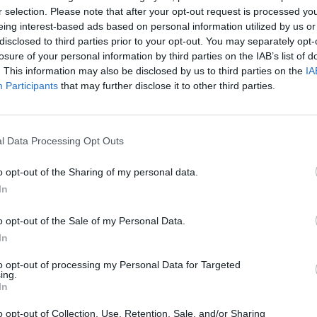
v
no,
r selection. Please note that after your opt-out request is processed y
a
eing interest-based ads based on personal information utilized by us or
disclosed to third parties prior to your opt-out. You may separately opt-
La
losure of your personal information by third parties on the IAB’s list of
 il
. This information may also be disclosed by us to third parties on the
IA
P
Participants
that may further disclose it to other third parties.
ed
l Data Processing Opt Outs
o opt-out of the Sharing of my personal data.
In
o opt-out of the Sale of my Personal Data.
In
to opt-out of processing my Personal Data for Targeted
ing.
M
In
V
o opt-out of Collection, Use, Retention, Sale, and/or Sharing