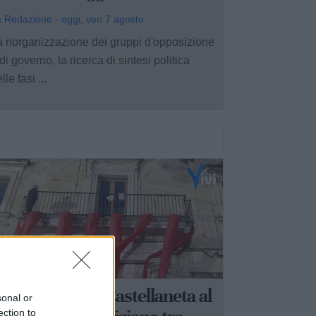
 Redazione - oggi, ven 7 agosto
a riorganizzazione dei gruppi d'opposizione
di governo, la ricerca di sintesi politica
lle fasi ...
ASTELLANETA
romophilla, a Castellaneta al
sonal or
ection to