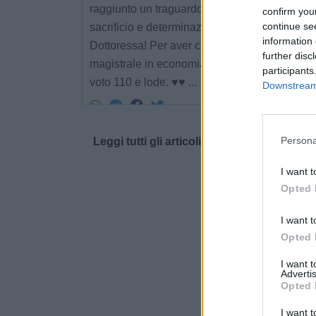
raggiunto un traguardo importante con impeg
confirm you
continue se
sacrificio e determinazione. Congratulazioni,
information 
Dottoressa! Per aver conseguito la tua laurea
further disc
magistrale in economia, finanza e impresa con
participants
voto 110 e lode. ♥️♥️ ...
Downstream 
Persona
Leggi tutti gli articoli di
I want t
Opted 
I want t
Opted 
I want 
Advertis
Opted 
I want t