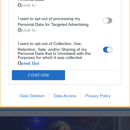
Opted In
I want to opt-out of processing my
Personal Data for Targeted Advertising.
Cia Agricoltori Italiani | Puglia - Area Due
Opted In
Mari
I want to opt-out of Collection, Use,
Retention, Sale, and/or Sharing of my
Scopri tutte le notizie, gli eventi e la Web TV di Cia Puglia - Area
Personal Data that Is Unrelated with the
Due Mari
Purposes for which it was collected.
Opted Out
CONFIRM
Data Deletion
Data Access
Privacy Policy
Le ultime notizie di Massafra