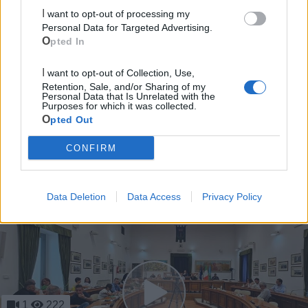
Cia Agricoltori Italiani | Puglia - Area Due
I want to opt-out of processing my
Mari
Personal Data for Targeted Advertising.
Opted In
Scopri tutte le notizie, gli eventi e la Web TV di Cia Puglia - Area
Due Mari
I want to opt-out of Collection, Use,
Retention, Sale, and/or Sharing of my
Personal Data that Is Unrelated with the
Purposes for which it was collected.
Opted Out
CONFIRM
Le ultime notizie di Massafra
Data Deletion
Data Access
Privacy Policy
1
222