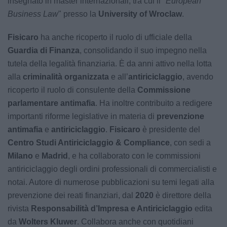
insegnato in master internazionali, tra cui il "
European
Business Law
" presso la
University of Wroclaw
.
Fisicaro
ha anche ricoperto il ruolo di ufficiale della
Guardia di Finanza
, consolidando il suo impegno nella
tutela della legalità finanziaria. È da anni attivo nella lotta
alla
criminalità organizzata
e all’
antiriciclaggio
, avendo
ricoperto il ruolo di consulente della
Commissione
parlamentare antimafia
. Ha inoltre contribuito a redigere
importanti riforme legislative in materia di
prevenzione
antimafia
e
antiriciclaggio
.
Fisicaro
è presidente del
Centro Studi Antiriciclaggio & Compliance
, con sedi a
Milano
e
Madrid
, e ha collaborato con le commissioni
antiriciclaggio degli ordini professionali di commercialisti e
notai. Autore di numerose pubblicazioni su temi legati alla
prevenzione dei reati finanziari, dal
2020
è direttore della
rivista
Responsabilità d’Impresa e Antiriciclaggio
edita
da
Wolters Kluwer
. Collabora anche con quotidiani