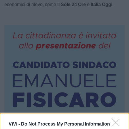
economici di rilevo, come
Il Sole 24 Ore
e
Italia Oggi
.
ViVi -
Do Not Process My Personal Information