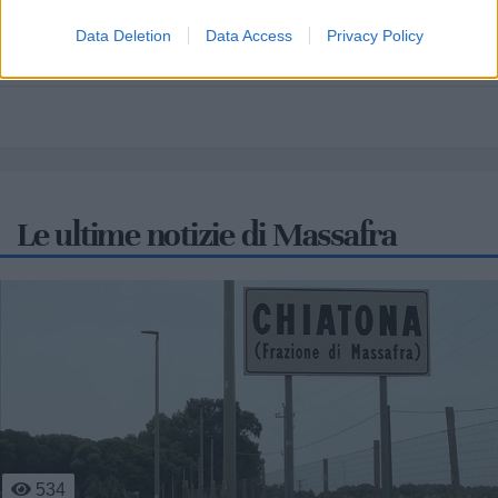
Scopri tutte le notizie, gli eventi e la Web TV di Cia Puglia - Area
Data Deletion
Data Access
Privacy Policy
Due Mari
Le ultime notizie di Massafra
807