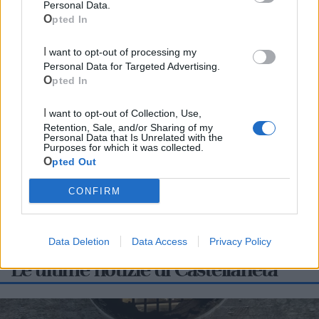
Personal Data.
Opted In
I want to opt-out of processing my
Personal Data for Targeted Advertising.
Opted In
Cia Agricoltori Italiani | Puglia - Area Due
Mari
I want to opt-out of Collection, Use,
Retention, Sale, and/or Sharing of my
Scopri tutte le notizie, gli eventi e la Web TV di Cia Puglia - Area
Personal Data that Is Unrelated with the
Purposes for which it was collected.
Due Mari
Opted Out
CONFIRM
Data Deletion
Data Access
Privacy Policy
Le ultime notizie di Castellaneta