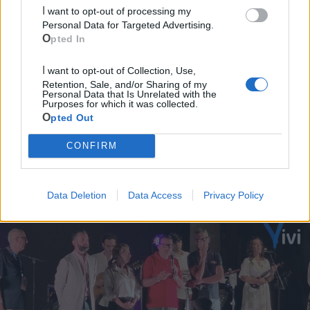
Cia Agricoltori Italiani | Puglia - Area Due
I want to opt-out of processing my
Mari
Personal Data for Targeted Advertising.
Opted In
Scopri tutte le notizie, gli eventi e la Web TV di Cia Puglia - Area
Due Mari
I want to opt-out of Collection, Use,
Retention, Sale, and/or Sharing of my
Personal Data that Is Unrelated with the
Purposes for which it was collected.
Opted Out
CONFIRM
Le ultime notizie di Castellaneta
Data Deletion
Data Access
Privacy Policy