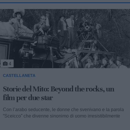
5
CASTELLANETA
Storie del Mito: Uno sceicco esuberante
Valentino fu consacrato attore internazionale, come abbiamo
visto, con il film “I quattro cavalieri dell’Apocalisse”. Così
cominciava...