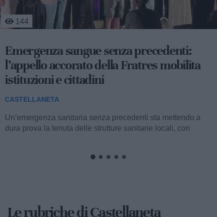
319
A volte ritornano: ecco la commedia
«Mangèt’ e b’vit’ ca u’ munn’ s’è capit’!»
CASTELLANETA
La compagnia teatrale «I’ Fratill’ da’n’Dulurét’» torna in
scena dopo vent’anni di assenza con...
Le rubriche di Castellaneta