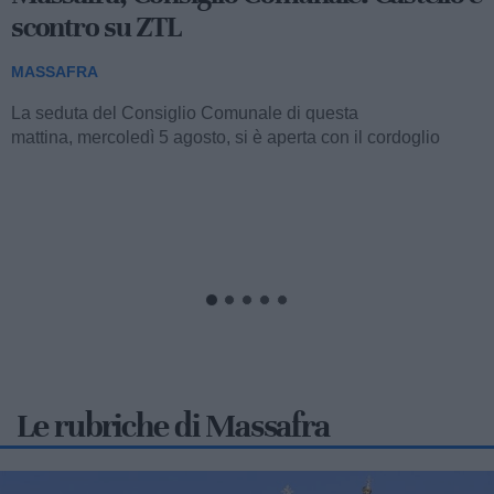
Massafra, Futuro Nazionale:
"Maggioranza in stallo"
MASSAFRA
La recente seduta del Consiglio Comunale di stamattina,
interrottasi per la mancanza del numero legale, ha innescato
una dura presa di posizione da parte...
Le rubriche di Massafra