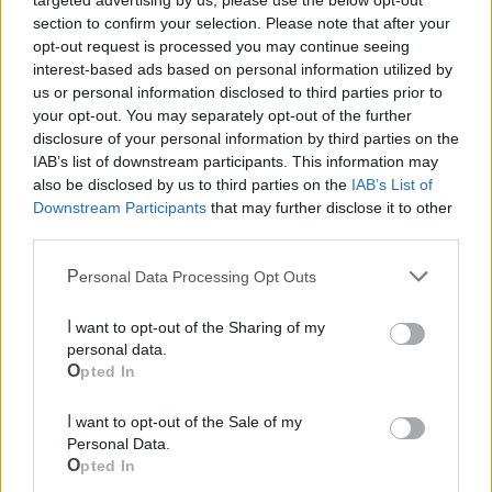
dove saranno preparati piatti e dolci a base di agrumi, e
section to confirm your selection. Please note that after your
una tappa alla caffetteria gelateria creperia
Mincuccio
, con
opt-out request is processed you may continue seeing
interest-based ads based on personal information utilized by
la preparazione del cocktail
Sparkling
e del gelato
us or personal information disclosed to third parties prior to
artigianale al mandarino.
your opt-out. You may separately opt-out of the further
disclosure of your personal information by third parties on the
La puntata rappresenta una vetrina nazionale per una
IAB’s list of downstream participants. This information may
filiera che, nel racconto proposto, unisce produzione,
also be disclosed by us to third parties on the
IAB’s List of
Downstream Participants
that may further disclose it to other
lavorazione e valorizzazione gastronomica, con un
third parties.
messaggio centrato su
qualità
e
sostenibilità
delle pratiche
agricole.
Personal Data Processing Opt Outs
I want to opt-out of the Sharing of my
Le notizie del giorno sul tuo smartphone
personal data.
Ricevi gratuitamente ogni giorno le notizie della tua
Opted In
città direttamente sul tuo smartphone. Scarica Telegram
e
clicca qui
I want to opt-out of the Sale of my
Personal Data.
Opted In