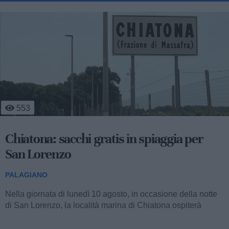
1.137
Il tempo si ferma a Palagiano: le radici,
l’amicizia e il patto ritrovato della classe
del ‘56
PALAGIANO
Ci sono promesse che la distanza e il trascorrere degli anni
non riescono a scalfire, ma al contrario custodiscono e