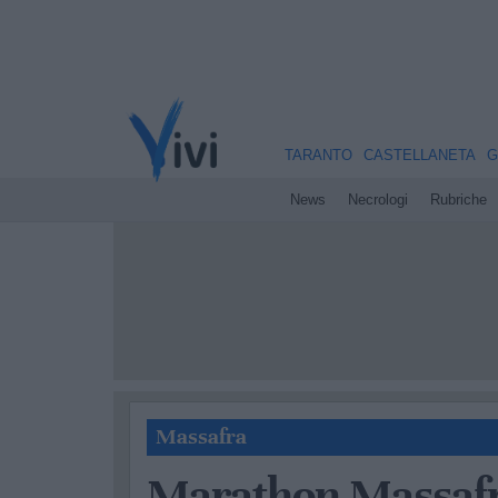
TARANTO
CASTELLANETA
G
News
Necrologi
Rubriche
Massafra
Marathon Massafra