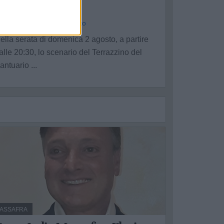
cinema
a Redazione - sab 1 agosto
ella serata di domenica 2 agosto, a partire
alle 20:30, lo scenario del Terrazzino del
antuario ...
ASSAFRA