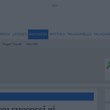
INOSA
LATERZA
MASSAFRA
MOTTOLA
PALAGIANELLO
PALAGIA
Auguri Social
Info Utili
: successi ai