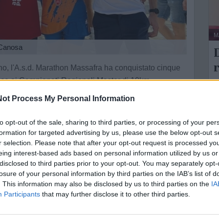
M
 Canosa
r
gno, l'A.s.d. Marathon Massafra ha conquistato cinque
rtice ai Campionati Regionali Master di 10km
L
ot Process My Personal Information
A
 come decima tappa del circuito ufficiale Corripuglia,
m
to opt-out of the sale, sharing to third parties, or processing of your per
l quinto posto della classifica generale, mentre la
u
formation for targeted advertising by us, please use the below opt-out s
lmente all'interno delle prime dieci posizioni del
r selection. Please note that after your opt-out request is processed y
eing interest-based ads based on personal information utilized by us or
disclosed to third parties prior to your opt-out. You may separately opt-
sono arrivati grazie alle prestazioni di Mino Albanese e
losure of your personal information by third parties on the IAB’s list of
ioni regionali vincendo la medaglia d'oro nelle
. This information may also be disclosed by us to third parties on the
IA
o è salito anche Pierluca Cardellicchio, che ha
Participants
that may further disclose it to other third parties.
seguente secondo posto di categoria, mentre
 arricchito il medagliere societario portando a casa