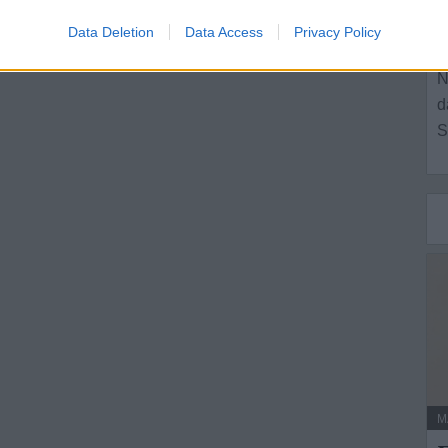
Data Deletion
Data Access
Privacy Policy
L
N
d
S
M