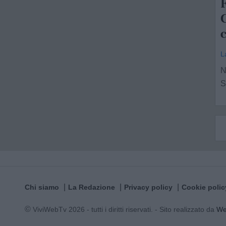
F
L
N
S
Chi siamo
La Redazione
Privacy policy
Cookie polic
© ViviWebTv 2026 - tutti i diritti riservati. - Sito realizzato da
W