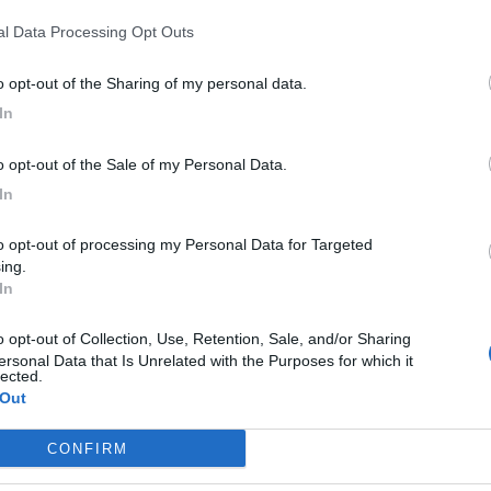
ali e di squadra rispecchiano i valori di passione e
nal Data Processing Opt Outs
e varie fasi della corsa su strada.
to opt-out of the Sharing of my personal data.
consolida il trend positivo della squadra, che chiude la
In
ndo la classifica generale del campionato provinciale.
nuità dei risultati permette al gruppo podistico di
to opt-out of the Sale of my Personal Data.
sociazioni sportive della regione.
In
r il rendimento collettivo dei propri tesserati.
ing.
ne
In
e della tua città direttamente sul tuo smartphone.
ersonal Data that Is Unrelated with the Purposes for which it
lected.
M
 Out
M
CONFIRM
M