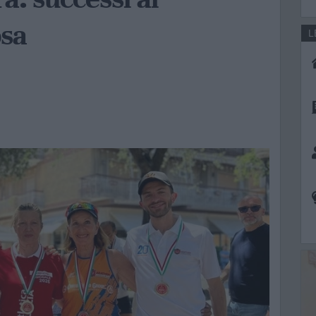
osa
L