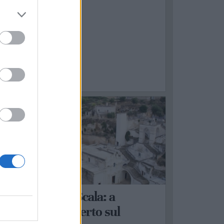
ASSAFRA
adonna della Scala: a
assafra il concerto sul