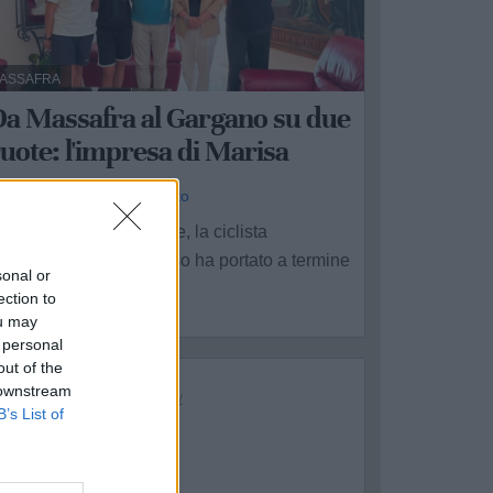
ASSAFRA
Da Massafra al Gargano su due
uote: l'impresa di Marisa
a Redazione - sab 1 agosto
nche in questa stagione, la ciclista
assafrese Marisa Russo ha portato a termine
sonal or
n'intensa ...
ection to
ou may
 personal
out of the
 downstream
B’s List of