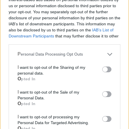
Le notizie del giorno sul tuo smartphone
us or personal information disclosed to third parties prior to
Ricevi gratuitamente ogni giorno le notizie della tua
your opt-out. You may separately opt-out of the further
città direttamente sul tuo smartphone. Scarica Telegram
disclosure of your personal information by third parties on the
e
clicca qui
IAB’s list of downstream participants. This information may
also be disclosed by us to third parties on the
IAB’s List of
Downstream Participants
that may further disclose it to other
third parties.
LE INFO UTILI DI MASSAFRA
Personal Data Processing Opt Outs
Farmacia di turno
I want to opt-out of the Sharing of my
personal data.
Opted In
Cimitero
I want to opt-out of the Sale of my
Ufficio Postale
Personal Data.
Opted In
Guardia Medica
I want to opt-out of processing my
Personal Data for Targeted Advertising.
Polizia Locale
Opted In