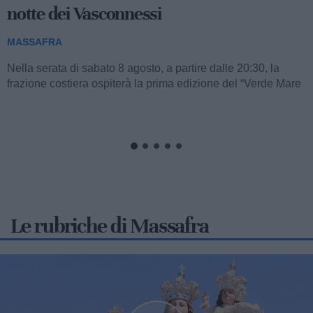
Nitti è d'oro
MASSAFRA
A soli 13 anni, la giovanissima atleta massafrese Francesca
Nitti, portacolori del Settore Giovanile FITAV Regione
Puglia, ha conquistato una straordinaria...
Le rubriche di Massafra