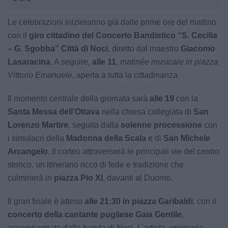
Le celebrazioni inizieranno già dalle prime ore del mattino
con il
giro cittadino del Concerto Bandistico “S. Cecilia
– G. Sgobba” Città di Noci
, diretto dal maestro
Giacomo
Lasaracina
. A seguire,
alle 11
,
matinée musicale in piazza
Vittorio Emanuele
, aperta a tutta la cittadinanza.
Il momento centrale della giornata sarà
alle 19
con la
Santa Messa dell’Ottava
nella chiesa collegiata di
San
Lorenzo Martire
, seguita dalla
solenne processione
con
i simulacri della
Madonna della Scala
e di
San Michele
Arcangelo
. Il corteo attraverserà le principali vie del centro
storico, un itinerario ricco di fede e tradizione che
culminerà in
piazza Pio XI
, davanti al Duomo.
Il gran finale è atteso
alle 21:30 in piazza Garibaldi
, con il
concerto della cantante pugliese Gaia Gentile
,
accompagnata dalla banda di Noci. L’artista, originaria