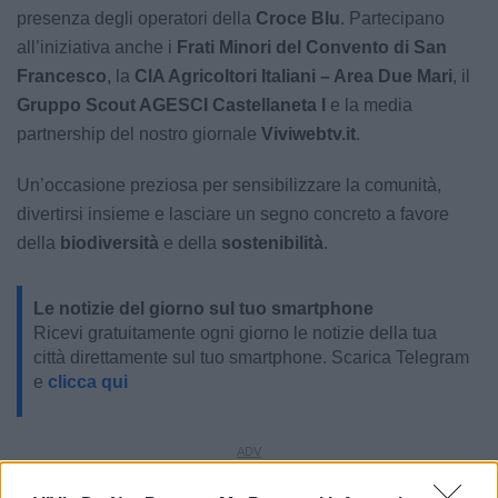
presenza degli operatori della
Croce Blu
. Partecipano
all’iniziativa anche i
Frati Minori del Convento di San
Francesco
, la
CIA Agricoltori Italiani – Area Due Mari
, il
Gruppo Scout AGESCI Castellaneta I
e la media
partnership del nostro giornale
Viviwebtv.it
.
Un’occasione preziosa per sensibilizzare la comunità,
divertirsi insieme e lasciare un segno concreto a favore
della
biodiversità
e della
sostenibilità
.
Le notizie del giorno sul tuo smartphone
Ricevi gratuitamente ogni giorno le notizie della tua
città direttamente sul tuo smartphone. Scarica Telegram
e
clicca qui
LE INFO UTILI DI CASTELLANETA