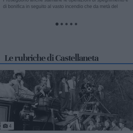
Far'nèdd'...
Le rubriche di Castellaneta
5