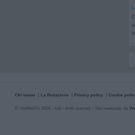
L
È
s
s
Chi siamo
La Redazione
Privacy policy
Cookie polic
© ViviWebTv 2026 - tutti i diritti riservati. - Sito realizzato da
W