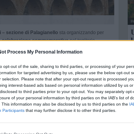
P
U
 – sezione di Palagianello
sta organizzando per
l
a
celebrazione commemorativa
nel territorio
a
l’associazione, insieme a autorità civili, militari e
ot Process My Personal Information
dini la possibilità di prendere parte all’iniziativa.
L
a del
to opt-out of the sale, sharing to third parties, or processing of your per
maresciallo capo Antonio Dimitri
,
medaglia
L
formation for targeted advertising by us, please use the below opt-out s
r selection. Please note that after your opt-out request is processed y
B
 nelle attività promosse in occasione del
12 novembre
eing interest-based ads based on personal information utilized by us or
disclosed to third parties prior to your opt-out. You may separately opt-
 momento di
ricordo
e partecipazione.
losure of your personal information by third parties on the IAB’s list of
. This information may also be disclosed by us to third parties on the
IA
ne
Participants
that may further disclose it to other third parties.
e della tua città direttamente sul tuo smartphone.