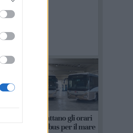
ALAGIANELLO
TP Taranto, scattano gli orari
stivi: arrivano i bus per il mare