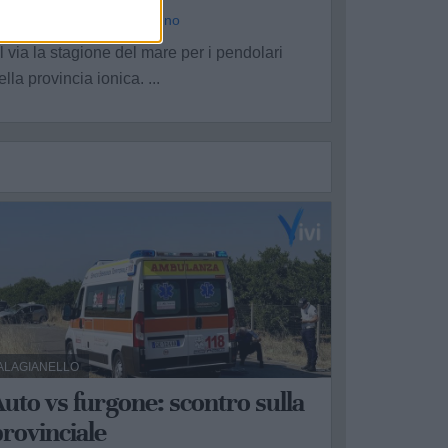
a Redazione - sab 20 giugno
l via la stagione del mare per i pendolari
ella provincia ionica. ...
ALAGIANELLO
uto vs furgone: scontro sulla
rovinciale