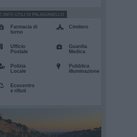
E INFO UTILI DI PALAGIANELLO
Farmacia di
Cimitero
turno
Ufficio
Guardia
Postale
Medica
Polizia
Pubblica
Locale
illuminazione
Ecocentro
e rifiuti