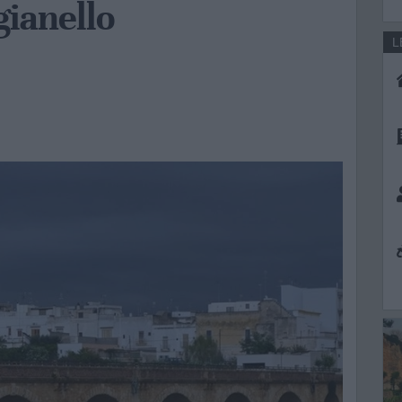
gianello
L