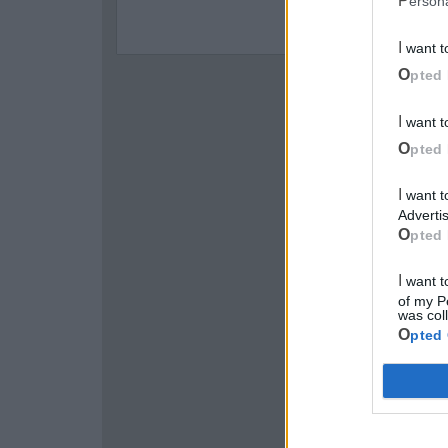
Perso
I want 
Opted 
I want 
Opted 
I want to opt-out of processing my Personal Data for Targeted
Advertis
Opted 
I want to opt-out of Collection, Use, Retention, Sale, and/or Sharing
of my P
was col
Opted