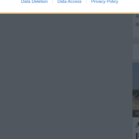
Data Deletion
Data Access
Privacy Policy
L
A
d
P
A
p