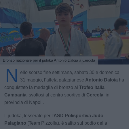
Bronzo nazionale per il judoka Antonio Daloia a Cercola
N
ello scorso fine settimana, sabato 30 e domenica
31 maggio, l’atleta palagianese
Antonio Daloia
ha
conquistato la medaglia di bronzo al
Trofeo Italia
Campania
, svoltosi al centro sportivo di
Cercola
, in
provincia di Napoli.
Il judoka, tesserato per l'
ASD Polisportiva Judo
Palagiano
(Team Pizzolla), è salito sul podio della