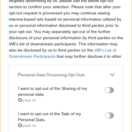
targeted advertising by us, please use the below opt-out
diverse realtà della scuola di judo pugliese ha permesso di
section to confirm your selection. Please note that after your
opt-out request is processed you may continue seeing
massimizzare la prestazione in un contesto agonistico
interest-based ads based on personal information utilized by
caratterizzato da un elevato numero di partecipanti e da un
us or personal information disclosed to third parties prior to
alto livello tecnico.
your opt-out. You may separately opt-out of the further
disclosure of your personal information by third parties on the
Il terzo posto ottenuto a Cercola rappresenta un
IAB’s list of downstream participants. This information may
riconoscimento per la qualità del lavoro svolto sul territorio
also be disclosed by us to third parties on the
IAB’s List of
Downstream Participants
that may further disclose it to other
di Palagiano, confermando la capacità del vivaio locale di
third parties.
produrre profili competitivi per le massime rassegne
nazionali.
Personal Data Processing Opt Outs
I want to opt-out of the Sharing of my
Le notizie del giorno sul tuo smartphone
personal data.
Ricevi gratuitamente ogni giorno le notizie della tua
Opted In
città direttamente sul tuo smartphone. Scarica Telegram
e
clicca qui
I want to opt-out of the Sale of my
Personal Data.
Opted In