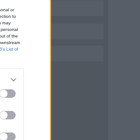
sonal or
ection to
ou may
 personal
out of the
 downstream
B’s List of