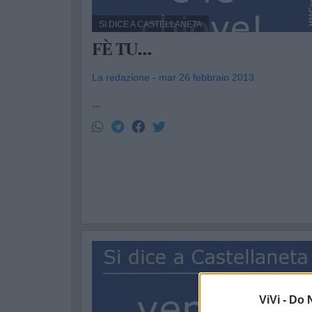
SI DICE A CASTELLANETA
FÈ TU...
La redazione - mar 26 febbraio 2013
...
ViVi -
Do N