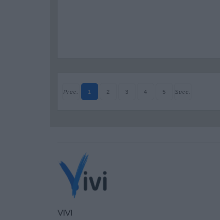
Prec.
1
2
3
4
5
Succ.
VIVI