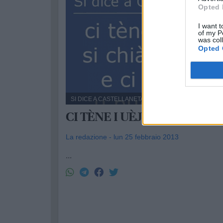
Opted 
I want t
of my P
was col
Opted 
SI DICE A CASTELLANETA
CI TÈNE I UÈJ...
La redazione - lun 25 febbraio 2013
...