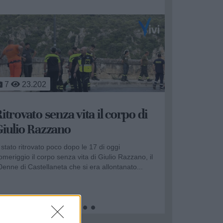
2
21.511
ragedia a Castellaneta Marina:
iovane perde la vita in mare
ragedia sulla spiaggia di Castellaneta Marina: nel
omeriggio di oggi, domenica 26 luglio, un giovane
a perso la vita in mare....