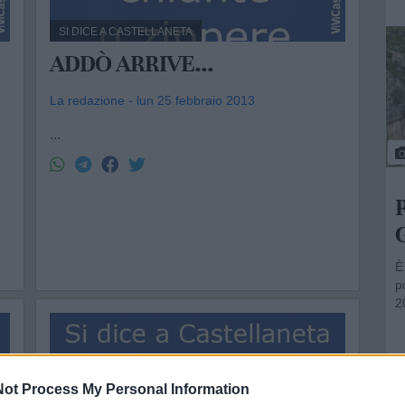
SI DICE A CASTELLANETA
ADDÒ ARRIVE...
La redazione - lun 25 febbraio 2013
...
7
23.202
Ritrovato senza vita il corpo di
T
Giulio Razzano
g
È stato ritrovato poco dopo le 17 di oggi
T
pomeriggio il corpo senza vita di Giulio Razzano, il
p
20enne di Castellaneta che si era allontanato...
h
ot Process My Personal Information