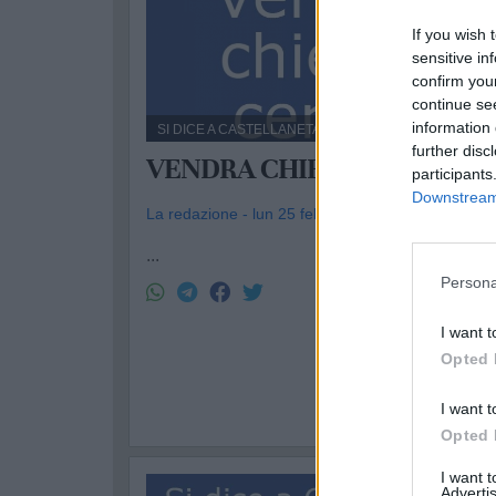
If you wish 
sensitive in
confirm you
continue se
information 
SI DICE A CASTELLANETA
further disc
VENDRA CHIEN...
participants
Downstream 
La redazione - lun 25 febbraio 2013
...
Persona
I want t
Opted 
I want t
Opted 
I want 
Advertis