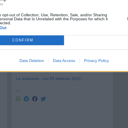
In
o opt-out of Collection, Use, Retention, Sale, and/or Sharing
ersonal Data that Is Unrelated with the Purposes for which it
lected.
Out
CONFIRM
SI DICE A CASTELLANETA
Data Deletion
Data Access
Privacy Policy
U' PÈSCE...
La redazione - lun 25 febbraio 2013
...