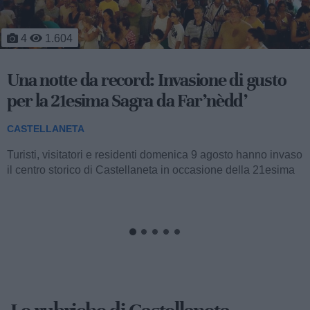
1
1.135
Il mattino dopo l'inferno: fiamme a
ridosso delle case, 7 ore di battaglia
contro il fuoco
CASTELLANETA
Proseguono anche stamane le operazioni di spegnimento e
di bonifica in seguito al vasto incendio che da metà del
pomeriggio di ieri fino a notte...