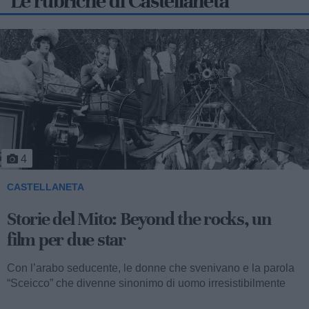
Le rubriche di Castellaneta
5
CASTELLANETA
Storie del Mito: Uno sceicco esuberante
Valentino fu consacrato attore internazionale, come abbiamo
visto, con il film “I quattro cavalieri dell’Apocalisse”. Così
cominciava...