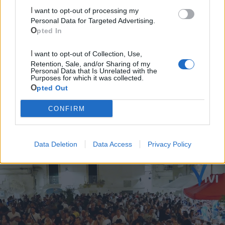
Cia Agricoltori Italiani | Puglia - Area Due
I want to opt-out of processing my
Mari
Personal Data for Targeted Advertising.
Opted In
Scopri tutte le notizie, gli eventi e la Web TV di Cia Puglia - Area
Due Mari
I want to opt-out of Collection, Use,
Retention, Sale, and/or Sharing of my
Personal Data that Is Unrelated with the
Purposes for which it was collected.
Opted Out
CONFIRM
Le ultime notizie di Castellaneta
Data Deletion
Data Access
Privacy Policy