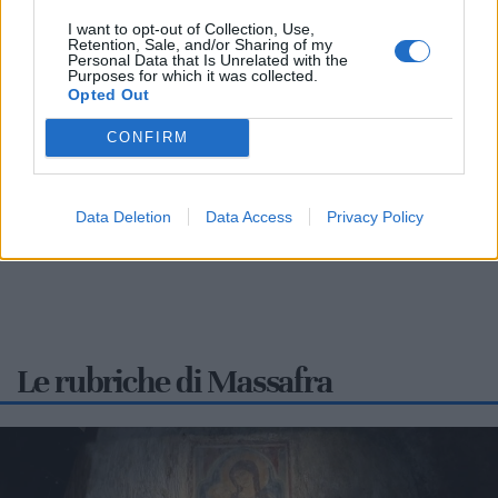
Massafra sul podio: la 13enne Francesca
I want to opt-out of Collection, Use,
Nitti è d'oro
Retention, Sale, and/or Sharing of my
Personal Data that Is Unrelated with the
Purposes for which it was collected.
MASSAFRA
Opted Out
A soli 13 anni, la giovanissima atleta massafrese Francesca
CONFIRM
Nitti, portacolori del Settore Giovanile FITAV Regione
Puglia, ha conquistato una straordinaria...
Data Deletion
Data Access
Privacy Policy
Le rubriche di Massafra