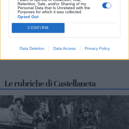
Retention, Sale, and/or Sharing of my
Personal Data that Is Unrelated with the
CASTELLANETA
Purposes for which it was collected.
Opted Out
La comunità cristiana di Castellaneta si prepara alla
celebrazione della solennità dell' Assunta con un triduo di
CONFIRM
celebrazioni eucaristiche,...
Data Deletion
Data Access
Privacy Policy
Le rubriche di Castellaneta