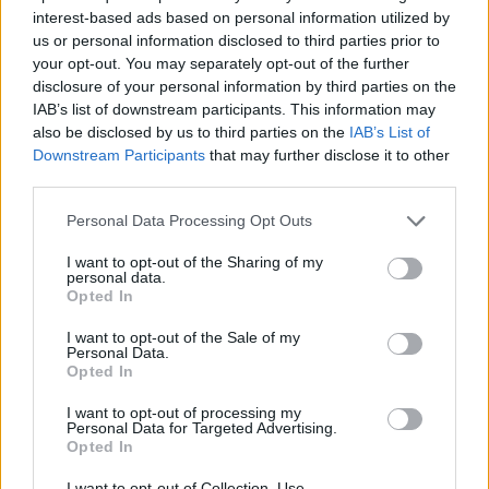
interest-based ads based on personal information utilized by
us or personal information disclosed to third parties prior to
your opt-out. You may separately opt-out of the further
disclosure of your personal information by third parties on the
IAB’s list of downstream participants. This information may
Le ultime notizie di Castellaneta
also be disclosed by us to third parties on the
IAB’s List of
Downstream Participants
that may further disclose it to other
third parties.
Personal Data Processing Opt Outs
I want to opt-out of the Sharing of my
personal data.
Opted In
I want to opt-out of the Sale of my
Personal Data.
Opted In
135
I want to opt-out of processing my
Personal Data for Targeted Advertising.
Festa dell'Assunta: il programma
Opted In
religioso
I want to opt-out of Collection, Use,