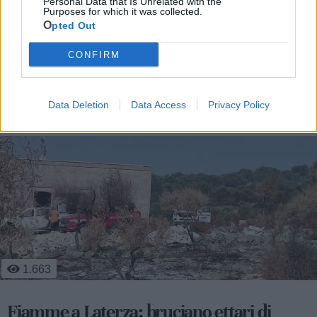
Personal Data that Is Unrelated with the
Purposes for which it was collected.
Opted Out
CONFIRM
Le ultime notizie di Laterza
Data Deletion
Data Access
Privacy Policy
1.663
Fiamme a Laterza: bruciano ettari di