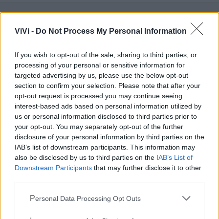
ViVi -
Do Not Process My Personal Information
Mondo CIA
If you wish to opt-out of the sale, sharing to third parties, or
processing of your personal or sensitive information for
targeted advertising by us, please use the below opt-out
section to confirm your selection. Please note that after your
opt-out request is processed you may continue seeing
interest-based ads based on personal information utilized by
us or personal information disclosed to third parties prior to
your opt-out. You may separately opt-out of the further
disclosure of your personal information by third parties on the
IAB’s list of downstream participants. This information may
Cia Agricoltori Italiani | Puglia - Area Due
also be disclosed by us to third parties on the
IAB’s List of
Downstream Participants
that may further disclose it to other
Mari
third parties.
Scopri tutte le notizie, gli eventi e la Web TV di Cia Puglia - Area
Personal Data Processing Opt Outs
Due Mari