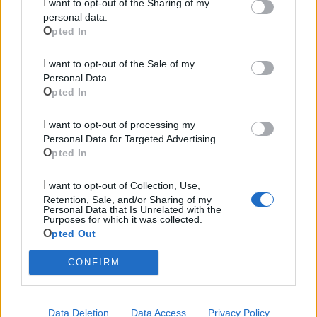
I want to opt-out of the Sharing of my
personal data.
Opted In
I want to opt-out of the Sale of my
Personal Data.
Le ultime notizie di Massafra
Opted In
I want to opt-out of processing my
Personal Data for Targeted Advertising.
Opted In
I want to opt-out of Collection, Use,
Retention, Sale, and/or Sharing of my
Personal Data that Is Unrelated with the
Purposes for which it was collected.
Opted Out
917
CONFIRM
Chiatona, nasce il progetto "Mare
Data Deletion
Data Access
Privacy Policy