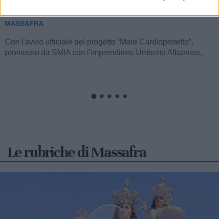
Cardioprotetto"
MASSAFRA
Con l'avvio ufficiale del progetto “Mare Cardioprotetto”,
promosso da SMIA con l'imprenditore Umberto Albanese,
realizzato da Sorriso...
Le rubriche di Massafra