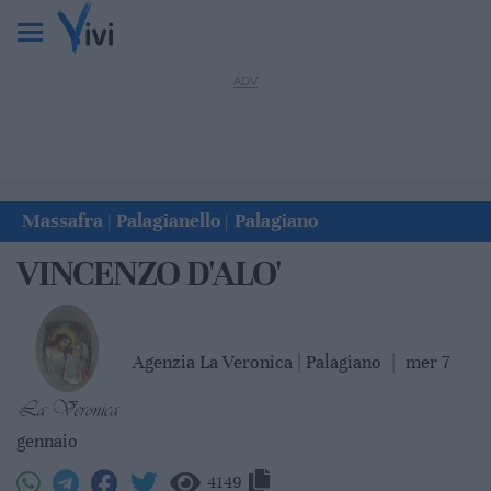
Massafra
Palagianello
Palagiano
|
|
VINCENZO D'ALO'
Agenzia La Veronica | Palagiano
|
mer 7
gennaio
4149