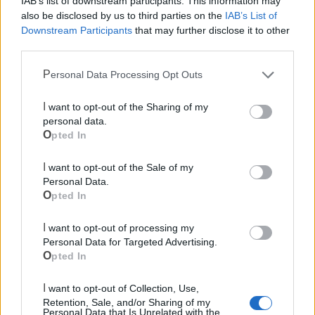
IAB’s list of downstream participants. This information may
also be disclosed by us to third parties on the
IAB’s List of
Downstream Participants
that may further disclose it to other
third parties.
Mondo CIA
Personal Data Processing Opt Outs
I want to opt-out of the Sharing of my
personal data.
Opted In
I want to opt-out of the Sale of my
Personal Data.
Opted In
I want to opt-out of processing my
Cia Agricoltori Italiani | Puglia - Area Due
Personal Data for Targeted Advertising.
Mari
Opted In
Scopri tutte le notizie, gli eventi e la Web TV di Cia Puglia - Area
I want to opt-out of Collection, Use,
Due Mari
Retention, Sale, and/or Sharing of my
Personal Data that Is Unrelated with the