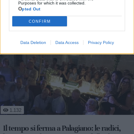
Purposes for which it was collected.
Opted Out
CONFIRM
Le ultime notizie di Palagiano
Data Deletion
Data Access
Privacy Policy
1.132
Il tempo si ferma a Palagiano: le radici,