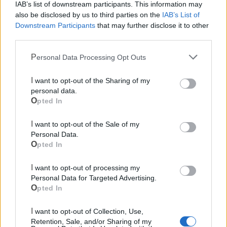
IAB’s list of downstream participants. This information may
also be disclosed by us to third parties on the
IAB’s List of
Downstream Participants
that may further disclose it to other
third parties.
Mondo CIA
Personal Data Processing Opt Outs
I want to opt-out of the Sharing of my
personal data.
Opted In
I want to opt-out of the Sale of my
Personal Data.
Opted In
I want to opt-out of processing my
Cia Agricoltori Italiani | Puglia - Area Due
Personal Data for Targeted Advertising.
Mari
Opted In
Scopri tutte le notizie, gli eventi e la Web TV di Cia Puglia - Area
I want to opt-out of Collection, Use,
Due Mari
Retention, Sale, and/or Sharing of my