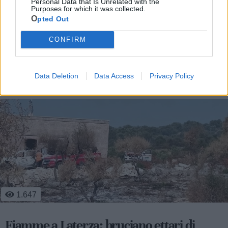
Personal Data that Is Unrelated with the
Purposes for which it was collected.
Opted Out
CONFIRM
Le ultime notizie di Laterza
Data Deletion
Data Access
Privacy Policy
1.647
Fiamme a Laterza: bruciano ettari di