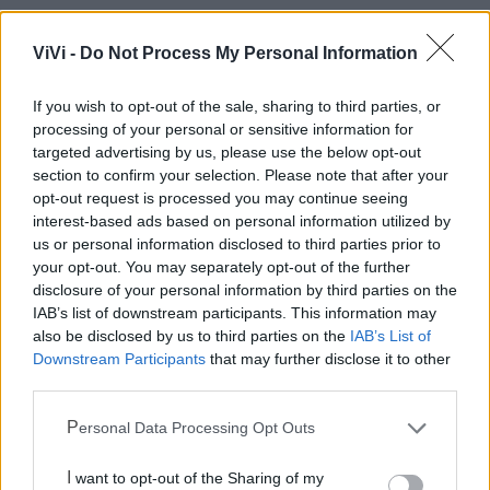
ViVi -
Do Not Process My Personal Information
Mondo CIA
If you wish to opt-out of the sale, sharing to third parties, or
processing of your personal or sensitive information for
targeted advertising by us, please use the below opt-out
section to confirm your selection. Please note that after your
opt-out request is processed you may continue seeing
interest-based ads based on personal information utilized by
us or personal information disclosed to third parties prior to
your opt-out. You may separately opt-out of the further
disclosure of your personal information by third parties on the
IAB’s list of downstream participants. This information may
Cia Agricoltori Italiani | Puglia - Area Due
also be disclosed by us to third parties on the
IAB’s List of
Mari
Downstream Participants
that may further disclose it to other
third parties.
Scopri tutte le notizie, gli eventi e la Web TV di Cia Puglia - Area
Due Mari
Personal Data Processing Opt Outs
I want to opt-out of the Sharing of my