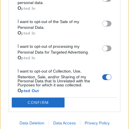
personal data.
Opted In
I want to opt-out of the Sale of my
Personal Data.
Le ultime notizie di Massafra
Opted In
I want to opt-out of processing my
Personal Data for Targeted Advertising.
Opted In
I want to opt-out of Collection, Use,
Retention, Sale, and/or Sharing of my
Personal Data that Is Unrelated with the
Purposes for which it was collected.
Opted Out
210
CONFIRM
Verde Mare Music Fest: a Massafra la
notte dei Vasconnessi
Data Deletion
Data Access
Privacy Policy