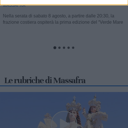
MASSAFRA
Nella serata di sabato 8 agosto, a partire dalle 20:30, la
frazione costiera ospiterà la prima edizione del “Verde Mare
Music Fest”,...
Le rubriche di Massafra