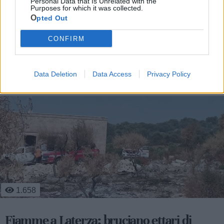
Personal Data that Is Unrelated with the
Purposes for which it was collected.
Opted Out
CONFIRM
Le ultime notizie di Laterza
Data Deletion
Data Access
Privacy Policy
1.658
Fiamme a Laterza: bruciano ettari di