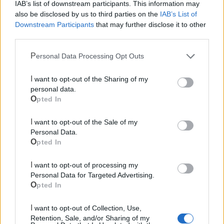
IAB’s list of downstream participants. This information may
also be disclosed by us to third parties on the
IAB’s List of
Downstream Participants
that may further disclose it to other
third parties.
Mondo CIA
Personal Data Processing Opt Outs
I want to opt-out of the Sharing of my
personal data.
Opted In
I want to opt-out of the Sale of my
Personal Data.
Opted In
I want to opt-out of processing my
Cia Agricoltori Italiani | Puglia - Area Due
Personal Data for Targeted Advertising.
Mari
Opted In
Scopri tutte le notizie, gli eventi e la Web TV di Cia Puglia - Area
I want to opt-out of Collection, Use,
Due Mari
Retention, Sale, and/or Sharing of my