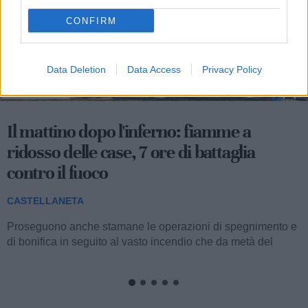
CONFIRM
Data Deletion
Data Access
Privacy Policy
1
540
Il mattino dopo l'inferno: fiamme a
ridosso delle case, 7 ore di battaglia
contro il fuoco
CASTELLANETA
Proseguono anche stamane le operazioni di spegnimento e
di bonifica in seguito al vasto incendio che da metà del
pomeriggio di ieri fino a notte...