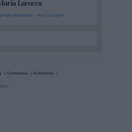
Maria Larocca
genzia Humanitas - ven 12 giugno
y
Contattaci
Pubblicità
e
Bios