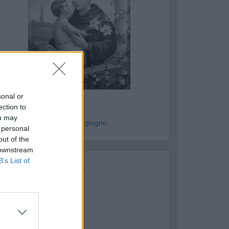
ASTELLANETA
sonal or
ntonio Miulli
ection to
ou may
genzia Humanitas - mar 9 giugno
 personal
out of the
 downstream
B’s List of