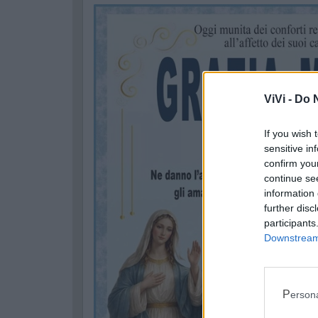
ViVi -
Do N
If you wish 
sensitive in
confirm you
continue se
information 
further disc
participants
Downstream 
Perso