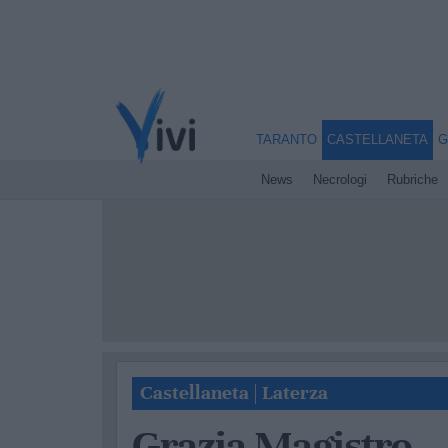
TARANTO
CASTELLANETA
G
News
Necrologi
Rubriche
Castellaneta
|
Laterza
Grazia Magistro