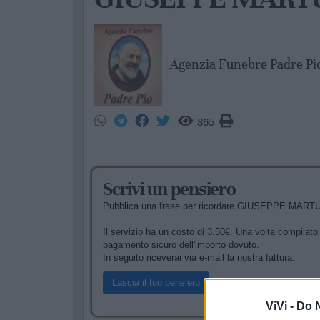
Agenzia Funebre Padre Pio
865
Scrivi un pensiero
Pubblica una frase per ricordare GIUSEPPE MARTUCCI
Il servizio ha un costo di 3.50€. Una volta compilato i
pagamento sicuro dell'importo dovuto.
In seguito riceverai via e-mail la nostra fattura.
Lascia il tuo pensiero
ViVi -
Do N