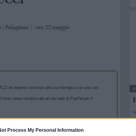
 | Palagiano
|
ven 22 maggio
 ed esprimi vicinanza alla sua famiglia e ai suoi cari.
P
l form verrai reindirizzato al sito web di PayPal per il
A
ot Process My Personal Information