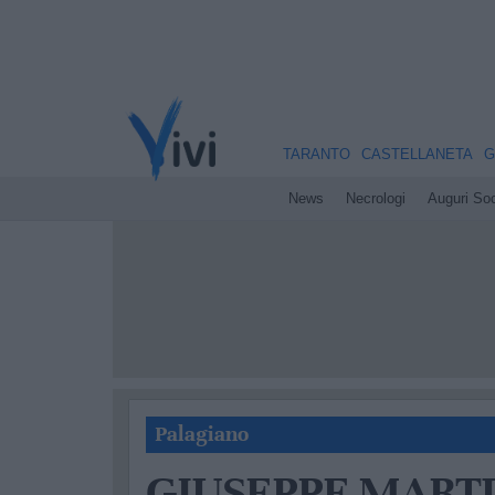
TARANTO
CASTELLANETA
G
News
Necrologi
Auguri Soc
Palagiano
GIUSEPPE MART