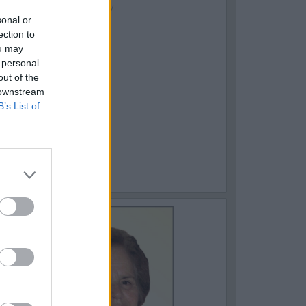
sonal or
ection to
ou may
 personal
out of the
 downstream
B’s List of