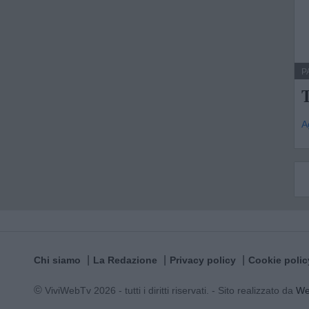
P
A
Chi siamo
La Redazione
Privacy policy
Cookie polic
© ViviWebTv 2026 - tutti i diritti riservati. - Sito realizzato da
W