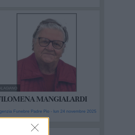
ALAGIANO
FILOMENA MANGIALARDI
genzia Funebre Padre Pio - lun 24 novembre 2025