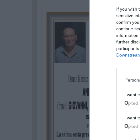
If you wish 
sensitive in
confirm you
continue se
information 
further disc
participants
Downstream 
Perso
I want 
Opted 
I want 
Opted 