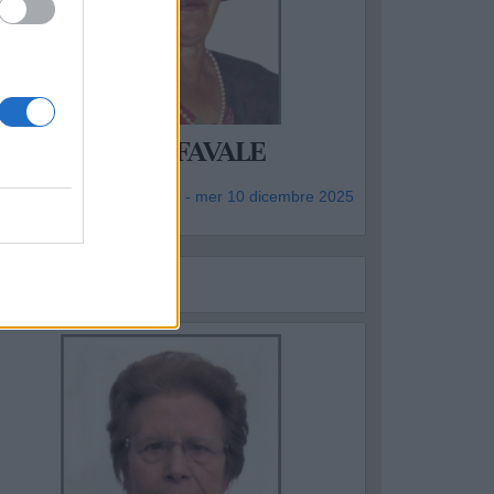
ALAGIANO
MARIA LUIGIA FAVALE
genzia Funebre Padre Pio - mer 10 dicembre 2025