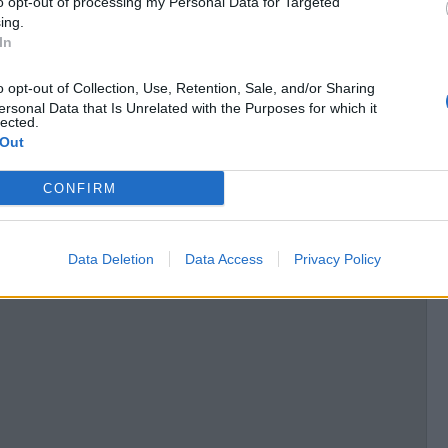
ing.
In
P
ersonal Data that Is Unrelated with the Purposes for which it
lected.
 Out
A
CONFIRM
Data Deletion
Data Access
Privacy Policy