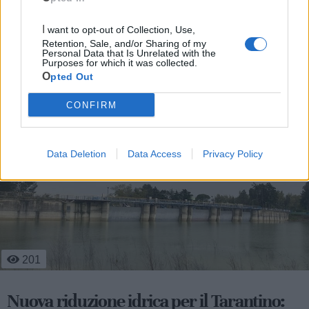
I want to opt-out of Collection, Use,
Retention, Sale, and/or Sharing of my
Personal Data that Is Unrelated with the
Purposes for which it was collected.
Opted Out
Le ultime notizie di Castellaneta
CONFIRM
Data Deletion
Data Access
Privacy Policy
201
Nuova riduzione idrica per il Tarantino: