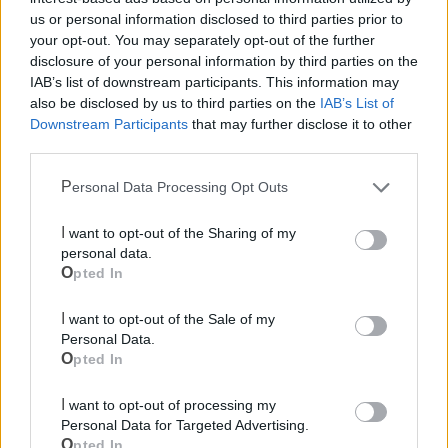
us or personal information disclosed to third parties prior to
your opt-out. You may separately opt-out of the further
disclosure of your personal information by third parties on the
IAB’s list of downstream participants. This information may
Mondo CIA
also be disclosed by us to third parties on the
IAB’s List of
Downstream Participants
that may further disclose it to other
third parties.
Personal Data Processing Opt Outs
I want to opt-out of the Sharing of my
personal data.
Opted In
I want to opt-out of the Sale of my
Cia Agricoltori Italiani | Puglia - Area Due
Personal Data.
Opted In
Mari
I want to opt-out of processing my
Scopri tutte le notizie, gli eventi e la Web TV di Cia Puglia - Area
Personal Data for Targeted Advertising.
Due Mari
Opted In