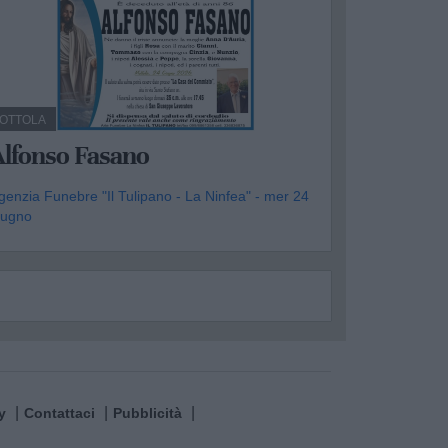
OTTOLA
Alfonso Fasano
genzia Funebre "Il Tulipano - La Ninfea" - mer 24
iugno
y
Contattaci
Pubblicità