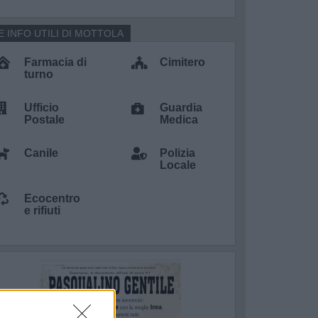
E INFO UTILI DI MOTTOLA
Farmacia di
Cimitero
turno
Ufficio
Guardia
Postale
Medica
Canile
Polizia
Locale
Ecocentro
e rifiuti