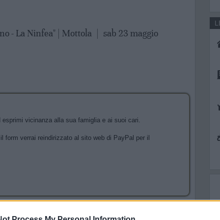
L
no - La Ninfea" | Mottola
|
sab 23 maggio
esprimi vicinanza alla sua famiglia e ai suoi cari.
l form verrai reindirizzato al sito web di PayPal per il
ot Process My Personal Information