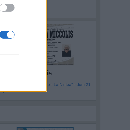
OTTOLA
Vincenza Miccolis
genzia Funebre "Il Tulipano - La Ninfea" - dom 21
iugno