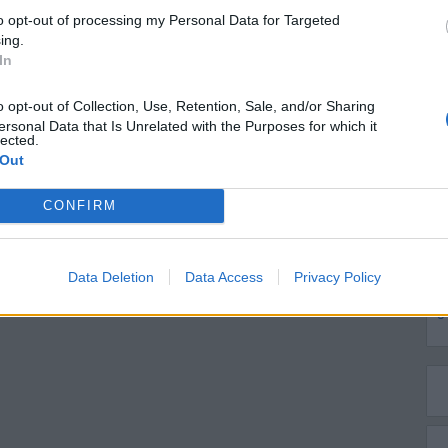
ing.
In
ersonal Data that Is Unrelated with the Purposes for which it
lected.
 Out
CONFIRM
M
Data Deletion
Data Access
Privacy Policy
A
g