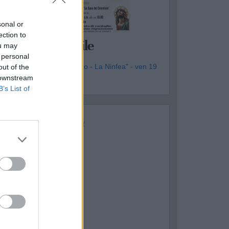
sonal or
OTTOLA
ection to
asqualino Gentile
ou may
 personal
genzia Funebre "Il Tulipano - La Ninfea" - ven 19
out of the
iugno
 downstream
B’s List of