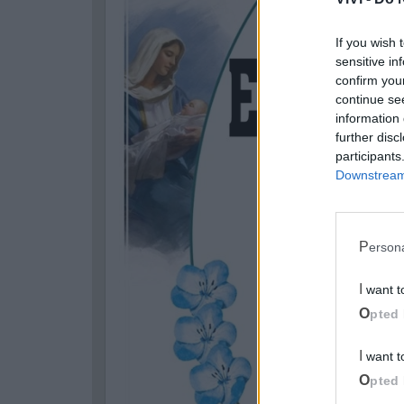
If you wish 
sensitive in
confirm you
continue se
information 
further disc
participants
Downstream 
Perso
I want 
Opted 
I want 
Opted 