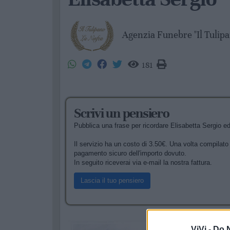
Agenzia Funebre "Il Tulipa
181
Scrivi un pensiero
Pubblica una frase per ricordare Elisabetta Sergio ed 
Il servizio ha un costo di 3.50€. Una volta compilato i
pagamento sicuro dell'importo dovuto.
In seguito riceverai via e-mail la nostra fattura.
Lascia il tuo pensiero
ViVi -
Do N