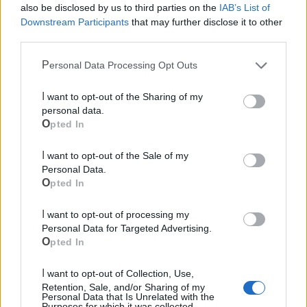
also be disclosed by us to third parties on the
IAB’s List of
Downstream Participants
that may further disclose it to other
third parties.
Mondo CIA
Personal Data Processing Opt Outs
I want to opt-out of the Sharing of my
personal data.
Opted In
I want to opt-out of the Sale of my
Personal Data.
Opted In
Cia Agricoltori Italiani | Puglia - Area Due
I want to opt-out of processing my
Mari
Personal Data for Targeted Advertising.
Opted In
Scopri tutte le notizie, gli eventi e la Web TV di Cia Puglia - Area
Due Mari
I want to opt-out of Collection, Use,
Retention, Sale, and/or Sharing of my
Personal Data that Is Unrelated with the
Purposes for which it was collected.