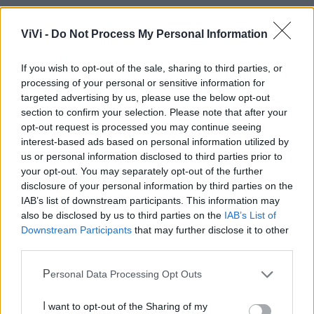
ViVi -
Do Not Process My Personal Information
Mondo CIA
If you wish to opt-out of the sale, sharing to third parties, or
processing of your personal or sensitive information for
targeted advertising by us, please use the below opt-out
section to confirm your selection. Please note that after your
opt-out request is processed you may continue seeing
interest-based ads based on personal information utilized by
us or personal information disclosed to third parties prior to
your opt-out. You may separately opt-out of the further
disclosure of your personal information by third parties on the
IAB’s list of downstream participants. This information may
Cia Agricoltori Italiani | Puglia - Area Due
also be disclosed by us to third parties on the
IAB’s List of
Mari
Downstream Participants
that may further disclose it to other
third parties.
Scopri tutte le notizie, gli eventi e la Web TV di Cia Puglia - Area
Due Mari
Personal Data Processing Opt Outs
I want to opt-out of the Sharing of my