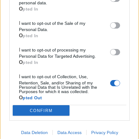
personal data.
Opted In
I want to opt-out of the Sale of my
Personal Data.
Le ultime notizie di Massafra
Opted In
I want to opt-out of processing my
Personal Data for Targeted Advertising.
Opted In
I want to opt-out of Collection, Use,
Retention, Sale, and/or Sharing of my
Personal Data that Is Unrelated with the
Purposes for which it was collected.
Opted Out
572
CONFIRM
Verde Mare Music Fest: a Massafra la
notte dei Vasconnessi
Data Deletion
Data Access
Privacy Policy