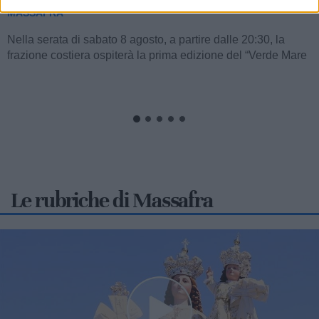
MASSAFRA
Nella serata di sabato 8 agosto, a partire dalle 20:30, la
frazione costiera ospiterà la prima edizione del “Verde Mare
Music Fest”,...
Le rubriche di Massafra