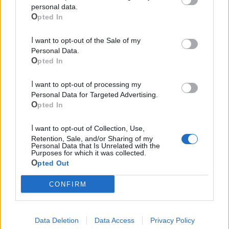
personal data.
Opted In
I want to opt-out of the Sale of my
Personal Data.
Le ultime notizie di Mottola
Opted In
I want to opt-out of processing my
Personal Data for Targeted Advertising.
Opted In
I want to opt-out of Collection, Use,
Retention, Sale, and/or Sharing of my
Personal Data that Is Unrelated with the
Purposes for which it was collected.
Opted Out
713
CONFIRM
Mottola si riappropria della sua banda: il
5 agosto il concerto omaggio alla città
Data Deletion
Data Access
Privacy Policy