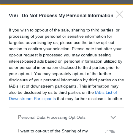
ViVi -
Do Not Process My Personal Information
Mondo CIA
If you wish to opt-out of the sale, sharing to third parties, or
processing of your personal or sensitive information for
targeted advertising by us, please use the below opt-out
section to confirm your selection. Please note that after your
opt-out request is processed you may continue seeing
interest-based ads based on personal information utilized by
us or personal information disclosed to third parties prior to
your opt-out. You may separately opt-out of the further
disclosure of your personal information by third parties on the
IAB’s list of downstream participants. This information may
Cia Agricoltori Italiani | Puglia - Area Due
also be disclosed by us to third parties on the
IAB’s List of
Mari
Downstream Participants
that may further disclose it to other
third parties.
Scopri tutte le notizie, gli eventi e la Web TV di Cia Puglia - Area
Due Mari
Personal Data Processing Opt Outs
I want to opt-out of the Sharing of my