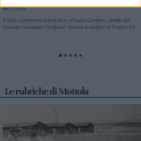
MOTTOLA
Il gran complesso bandistico «Orazio Gentile», diretto dal
maestro Giuseppe Gregucci, tornerà a esibirsi in Piazza XX
Settembre a Mottola...
Le rubriche di Mottola