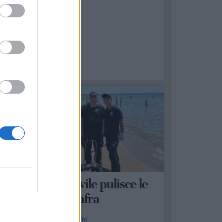
4
ASSAFRA
a Protezione Civile pulisce le
spiagge di Massafra
a Redazione - dom 2 agosto