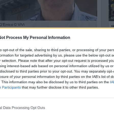
M
 D'Errico
© ViVi
“
d
one della
maggioranza che sostiene il sindaco
ot Process My Personal Information
c
icato un
confronto acceso
tra l’
assessore ai servizi
liere comunale Antonio D’Errico
.
to opt-out of the sale, sharing to third parties, or processing of your per
L
formation for targeted advertising by us, please use the below opt-out s
nel contesto delle
imminenti elezioni regionali
,
r selection. Please note that after your opt-out request is processed y
L
 che, secondo alcune testimonianze, avrebbe avuto
eing interest-based ads based on personal information utilized by us or
disclosed to third parties prior to your opt-out. You may separately opt-
losure of your personal information by third parties on the IAB’s list of
appoggiare la candidatura di
Raffaele Gentile
,
. This information may also be disclosed by us to third parties on the
IA
, inserito nella lista
Per la Puglia
a sostegno del
Participants
that may further disclose it to other third parties.
 posizione, stando a quanto si apprende da fonti
ti
i componenti della coalizione.
nal Data Processing Opt Outs
so la propria
vicinanza politica a Fabrizio Quarto
,