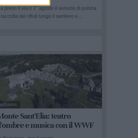
a preso il via il 1° agosto il servizio di pulizia
 raccolta dei rifiuti lungo il sentiero e ...
ASSAFRA
onte Sant'Elia: teatro
d'ombre e musica con il WWF
a Redazione - mar 4 agosto