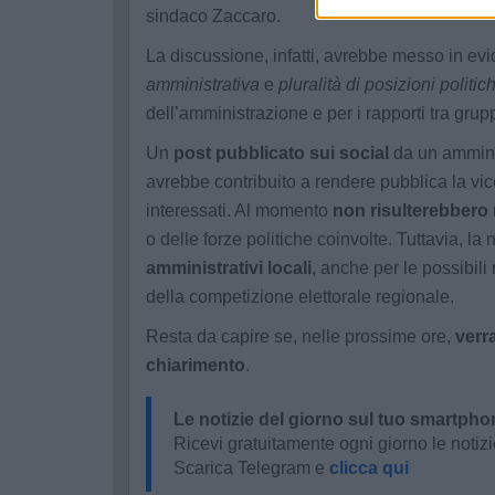
sindaco Zaccaro.
La discussione, infatti, avrebbe messo in evid
amministrativa
e
pluralità di posizioni politic
dell’amministrazione e per i rapporti tra gruppi
Un
post pubblicato sui social
da un amminis
avrebbe contribuito a rendere pubblica la vic
interessati. Al momento
non risulterebbero
o delle forze politiche coinvolte. Tuttavia, la
amministrativi locali
, anche per le possibili
della competizione elettorale regionale.
Resta da capire se, nelle prossime ore,
verra
chiarimento
.
Le notizie del giorno sul tuo smartpho
Ricevi gratuitamente ogni giorno le notizi
Scarica Telegram e
clicca qui