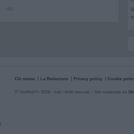
N
n
Chi siamo
La Redazione
Privacy policy
Cookie polic
© ViviWebTv 2026 - tutti i diritti riservati. - Sito realizzato da
W
3