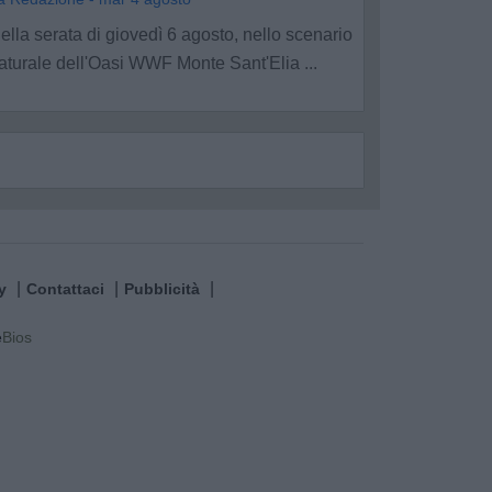
ella serata di giovedì 6 agosto, nello scenario
aturale dell'Oasi WWF Monte Sant'Elia ...
y
Contattaci
Pubblicità
e
Bios