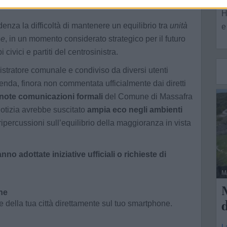
H
enza la difficoltà di mantenere un equilibrio tra
unità
e
he
, in un momento considerato strategico per il futuro
 civici e partiti del centrosinistra.
tratore comunale e condiviso da diversi utenti
enda, finora non commentata ufficialmente dai diretti
 note comunicazioni formali
del Comune di Massafra
 notizia avrebbe suscitato
ampia eco negli ambienti
 ripercussioni sull’equilibrio della maggioranza in vista
nno adottate iniziative ufficiali o richieste di
M
M
ne
e della tua città direttamente sul tuo smartphone.
L