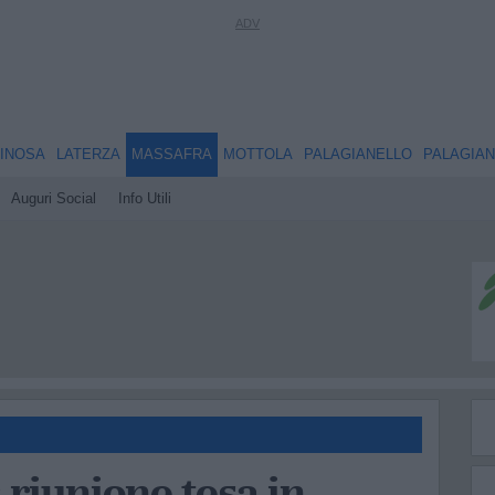
INOSA
LATERZA
MASSAFRA
MOTTOLA
PALAGIANELLO
PALAGIA
Auguri Social
Info Utili
 riunione tesa in