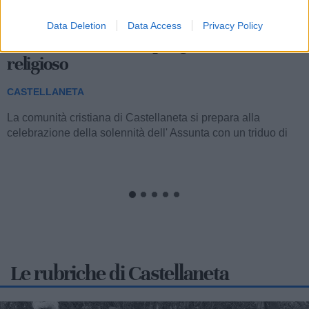
208
Data Deletion
Data Access
Privacy Policy
Festa dell'Assunta: il programma
religioso
CASTELLANETA
La comunità cristiana di Castellaneta si prepara alla
celebrazione della solennità dell' Assunta con un triduo di
celebrazioni eucaristiche,...
Le rubriche di Castellaneta