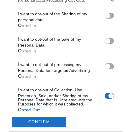
Personal Data Processing Opt Outs
Scopri tutte le notizie, gli eventi e la Web TV di Cia Puglia - Area
I want to opt-out of the Sharing of my
Due Mari
personal data.
Opted In
I want to opt-out of the Sale of my
Personal Data.
Opted In
Le ultime notizie di Castellaneta
I want to opt-out of processing my
Personal Data for Targeted Advertising.
Opted In
I want to opt-out of Collection, Use,
Retention, Sale, and/or Sharing of my
Personal Data that Is Unrelated with the
Purposes for which it was collected.
Opted Out
CONFIRM