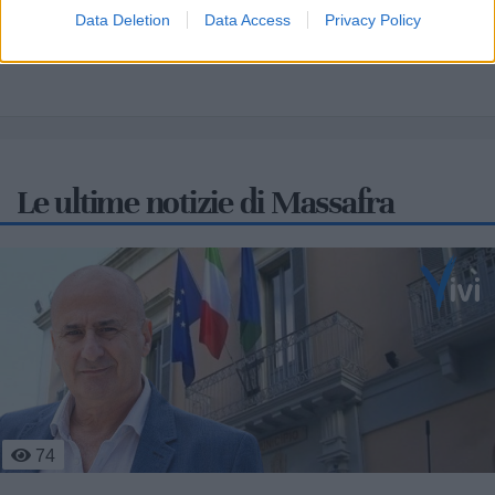
Due Mari
Data Deletion
Data Access
Privacy Policy
Le ultime notizie di Massafra
228