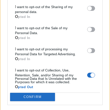
I want to opt-out of the Sharing of my
personal data.
Opted In
I want to opt-out of the Sale of my
Mondo CIA
Personal Data.
Opted In
I want to opt-out of processing my
Personal Data for Targeted Advertising.
Opted In
I want to opt-out of Collection, Use,
Retention, Sale, and/or Sharing of my
Personal Data that Is Unrelated with the
Purposes for which it was collected.
Opted Out
Cia Agricoltori Italiani | Puglia - Area Due
CONFIRM
Mari
Scopri tutte le notizie, gli eventi e la Web TV di Cia Puglia - Area