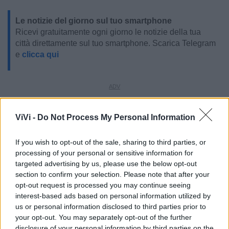
Le notizie del giorno sul tuo smartphone
Ricevi gratuitamente ogni giorno le notizie della tua
città direttamente sul tuo smartphone. Scarica Telegram
e
clicca qui
LE INFO UTILI DI LATERZA
ViVi -
Do Not Process My Personal Information
Farmacia di turno
If you wish to opt-out of the sale, sharing to third parties, or
processing of your personal or sensitive information for
Cimitero
targeted advertising by us, please use the below opt-out
section to confirm your selection. Please note that after your
Ufficio Postale
opt-out request is processed you may continue seeing
interest-based ads based on personal information utilized by
us or personal information disclosed to third parties prior to
Guardia Medica
your opt-out. You may separately opt-out of the further
disclosure of your personal information by third parties on the