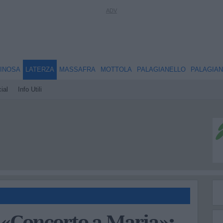
INOSA
LATERZA
MASSAFRA
MOTTOLA
PALAGIANELLO
PALAGIA
ial
Info Utili
l «Concerto a Maria»: