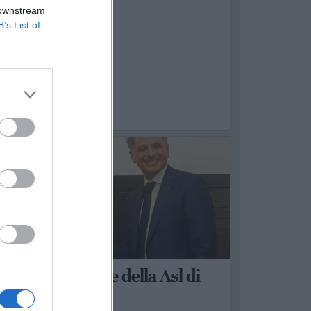
 downstream
B’s List of
ATERZA
ambio al vertice della Asl di
Taranto