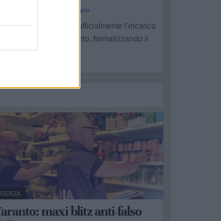
a Redazione - mer 17 giugno
ito Bavaro ha assunto ufficialmente l’incarico
lla guida della Asl Taranto, formalizzando il
assaggio di ...
ATERZA
aranto: maxi blitz anti-falso