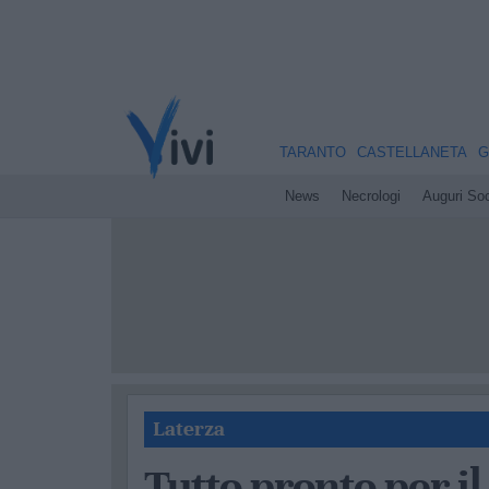
TARANTO
CASTELLANETA
G
News
Necrologi
Auguri Soc
Laterza
Tutto pronto per i