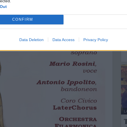
lected.
L
 Out
V
CONFIRM
a
p
Data Deletion
Data Access
Privacy Policy
L
T