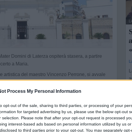
L
S
ater Domini di Laterza ospiterà stasera, a partire
L
certo a Maria.
L
ne artistica del maestro Vincenzo Perrone, si avvale
a
istituzionale della Regione Puglia, concesso con
 del Pontificio Istituto di Musica Sacra, del
ot Process My Personal Information
 e del Comune di Laterza. La serata vedrà
ntale incentrato sulla devozione mariana.
to opt-out of the sale, sharing to third parties, or processing of your per
formation for targeted advertising by us, please use the below opt-out s
rmazioni di rilievo e solisti di chiara fama, tra i quali
r selection. Please note that after your opt-out request is processed y
osini e il musicista Antonio Ippolito al bandoneon. La
eing interest-based ads based on personal information utilized by us or
disclosed to third parties prior to your opt-out. You may separately opt-
data alle due storiche compagini del territorio, il Coro