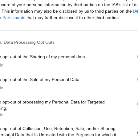
losure of your personal information by third parties on the IAB’s list of
Pugliese. A guidare l'intera esecuzione concertistica,
. This information may also be disclosed by us to third parties on the
IA
direttore d’orchestra, sarà lo stesso Vincenzo Perrone.
Participants
that may further disclose it to other third parties.
o di secolo di attività sul territorio, è sostenuta anche
zioni regionali corali e dall’Associazione Regionale
lla rassegna, la direzione ha espresso il valore
nal Data Processing Opt Outs
i tratti di un «Concerto a Maria» volto a coniugare
to opt-out of the Sharing of my personal data.
 solennità dello spazio sacro laertino.
In
to opt-out of the Sale of my Personal Data.
In
ing.
L
In
C
ersonal Data that Is Unrelated with the Purposes for which it