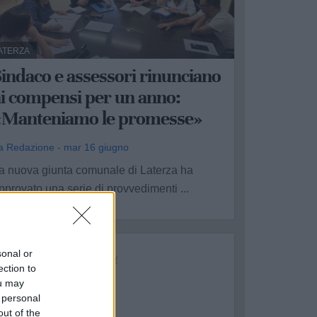
ATERZA
indaco e assessori rinunciano
ai compensi per un anno:
«Manteniamo le promesse»
a Redazione - mar 16 giugno
a nuova giunta comunale di Laterza ha
pprovato una serie di provvedimenti ...
sonal or
ection to
ou may
 personal
out of the