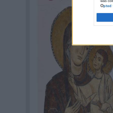
was col
Opted