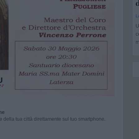
d
L
U
c
m
ne
e della tua città direttamente sul tuo smartphone.