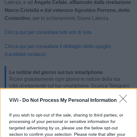
Laterza, e ad
Angelo Cefalo, affiancato dalla rivelazione
Marco Cristella e dal veterano Agostino Perrone, detto
Costantino
, per lo schieramento Siamo Laterza.
Clicca qui per consultare tutti voti di lista
Clicca qui per consultare il dettaglio dello spoglio
(candidati sindaco)
Le notizie del giorno sul tuo smartphone
Ricevi gratuitamente ogni giorno le notizie della tua
città direttamente sul tuo smartphone. Scarica Telegram
e
clicca qui
ViVi -
Do Not Process My Personal Information
If you wish to opt-out of the sale, sharing to third parties, or
processing of your personal or sensitive information for
LE INFO UTILI DI LATERZA
targeted advertising by us, please use the below opt-out
section to confirm your selection. Please note that after your
Farmacia di turno