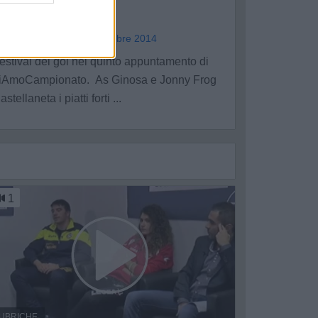
2014 #5
a redazione - mar 9 dicembre 2014
estival del gol nel quinto appuntamento di
iAmoCampionato. As Ginosa e Jonny Frog
astellaneta i piatti forti ...
1
UBRICHE