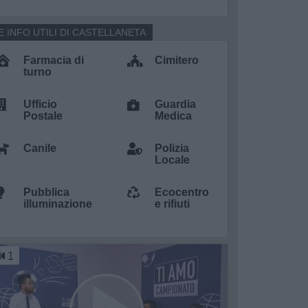
E INFO UTILI DI CASTELLANETA
Farmacia di
Cimitero
turno
Ufficio
Guardia
Postale
Medica
Canile
Polizia
Locale
Pubblica
Ecocentro
illuminazione
e rifiuti
1