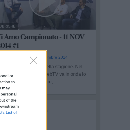
UBRICHE
Ti Amo Campionato - 11 NOV
014 #1
a redazione - mar 11 novembre 2014
l primo appuntamento della stagione. Nel
alotto sportivo di ViViWebTV va in onda lo
sonal or
port che più ci sta a cuore, ...
ection to
ou may
 personal
out of the
 downstream
B’s List of