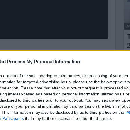
R
2
mona Tagliente e la serie C di pallavolo con Dario
L
a n.15 di Ti Amo Campionato!
ot Process My Personal Information
I
s
to opt-out of the sale, sharing to third parties, or processing of your per
s
formation for targeted advertising by us, please use the below opt-out s
r selection. Please note that after your opt-out request is processed y
ne
eing interest-based ads based on personal information utilized by us or
e della tua città direttamente sul tuo smartphone.
disclosed to third parties prior to your opt-out. You may separately opt-
losure of your personal information by third parties on the IAB’s list of
. This information may also be disclosed by us to third parties on the
IA
Participants
that may further disclose it to other third parties.