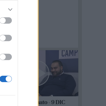
1
UBRICHE
Ti Amo Campionato - 9 DIC