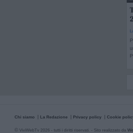
L
P
u
P
Chi siamo
La Redazione
Privacy policy
Cookie polic
© ViviWebTv 2026 - tutti i diritti riservati. - Sito realizzato da
W