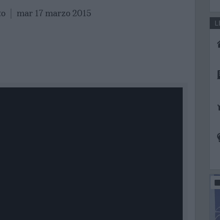
to
|
mar 17 marzo 2015
L