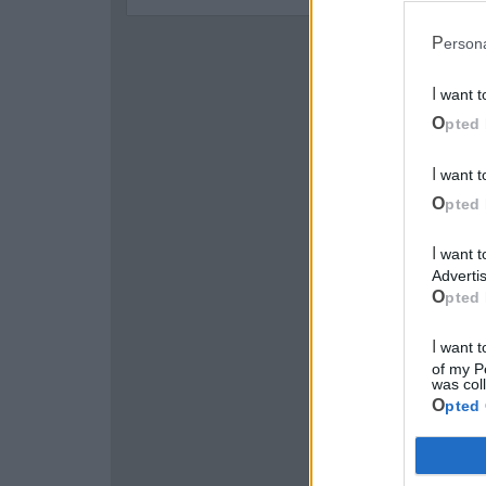
Perso
I want 
Opted 
I want 
Opted 
I want to opt-out of processing my Personal Data for Targeted
Advertis
Opted 
I want to opt-out of Collection, Use, Retention, Sale, and/or Sharing
of my P
was col
Opted