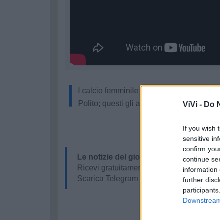
I
l calcio femminile di Castellaneta con Si
Polito; questi gli argomenti della puntat
ViVi -
Do N
If you wish 
sensitive in
confirm you
Le notizie del giorno sul tuo smartpho
continue se
Ricevi gratuitamente ogni giorno le notizi
information 
Scarica Telegram e
clicca qui
further disc
participants
Downstream 