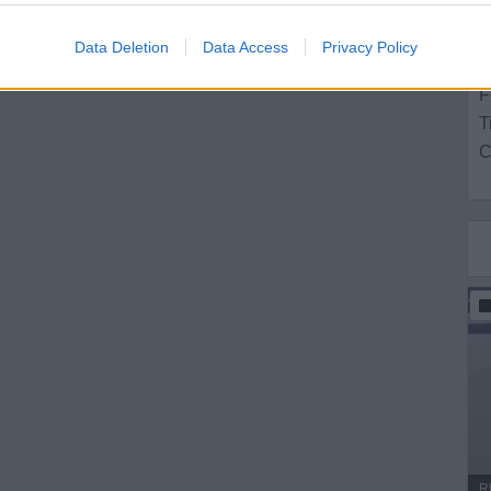
Data Deletion
Data Access
Privacy Policy
L
F
T
C
R