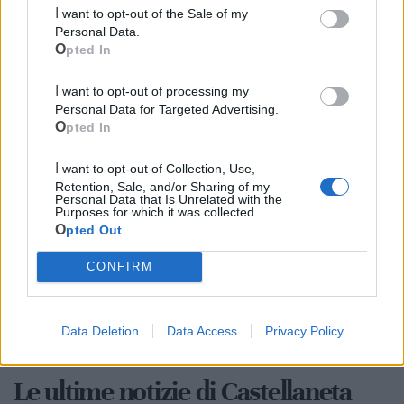
I want to opt-out of the Sale of my
Personal Data.
Opted In
I want to opt-out of processing my
Personal Data for Targeted Advertising.
Opted In
Cia Agricoltori Italiani | Puglia - Area Due
I want to opt-out of Collection, Use,
Mari
Retention, Sale, and/or Sharing of my
Personal Data that Is Unrelated with the
Purposes for which it was collected.
Scopri tutte le notizie, gli eventi e la Web TV di Cia Puglia - Area
Opted Out
Due Mari
CONFIRM
Data Deletion
Data Access
Privacy Policy
Le ultime notizie di Castellaneta