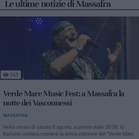
Le ultime notizie di Massafra
4
317
Massafra sul podio: la 13enne Francesca
Nitti è d'oro
MASSAFRA
A soli 13 anni, la giovanissima atleta massafrese Francesca
Nitti, portacolori del Settore Giovanile FITAV Regione