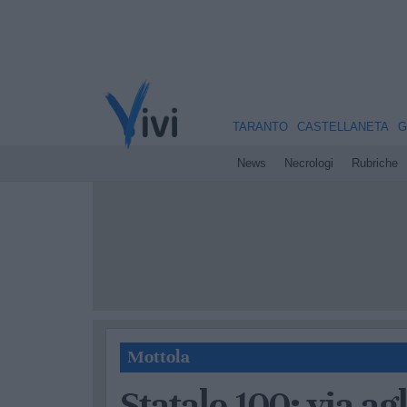
TARANTO
CASTELLANETA
G
News
Necrologi
Rubriche
Mottola
Statale 100: via agl