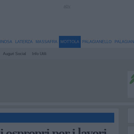
INOSA
LATERZA
MASSAFRA
MOTTOLA
PALAGIANELLO
PALAGIA
Auguri Social
Info Utili
i espropri per i lavori