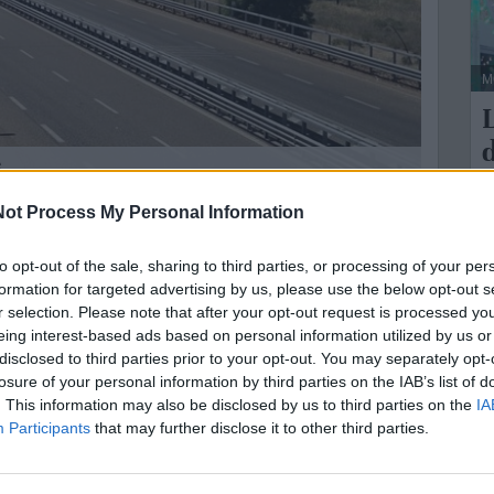
M
d
e
sicurezza della strada statale 100 compiono un passo
ot Process My Personal Information
L
rdinato all'esproprio su tutte le aree interessate dai
M
to opt-out of the sale, sharing to third parties, or processing of your per
 e San Basilio.
formation for targeted advertising by us, please use the below opt-out s
s
riale pubblicato il 7 luglio, sancisce l'avvio ufficiale
r selection. Please note that after your opt-out request is processed y
 chiusura positiva della conferenza dei servizi. Si
eing interest-based ads based on personal information utilized by us or
disclosed to third parties prior to your opt-out. You may separately opt-
o Stato e la Regione Puglia, superando i ritardi
losure of your personal information by third parties on the IAB’s list of
oncludendo una lunga fase di adempimenti burocratici.
. This information may also be disclosed by us to third parties on the
IA
Participants
that may further disclose it to other third parties.
i un percorso accelerato grazie al decreto di
ata 8 maggio 2026, una misura che riguarda
nfrastruttura statale fino all'intersezione con la