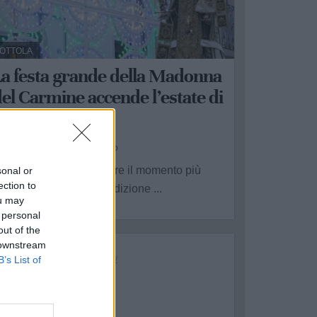
OTTOLA
La festa grande della Madonna
el Carmine accende l’estate di
Mottola
a Redazione - dom 5 luglio
ottola si prepara a vivere il momento più
sonal or
ection to
olenne della propria tradizione ...
ou may
 personal
out of the
 downstream
B’s List of