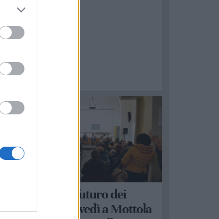
OTTOLA
anità, lavoro e futuro dei
ervizi locali: giovedì a Mottola