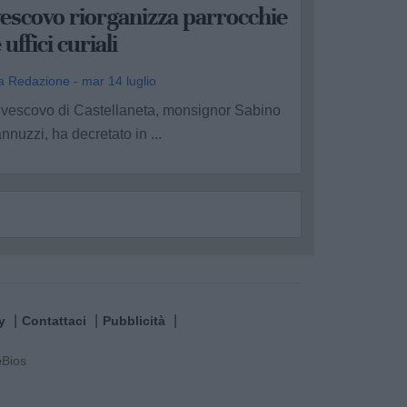
escovo riorganizza parrocchie
 uffici curiali
a Redazione - mar 14 luglio
l vescovo di Castellaneta, monsignor Sabino
annuzzi, ha decretato in ...
y
Contattaci
Pubblicità
e
Bios