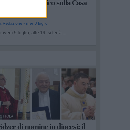
l dibattito pubblico sulla Casa
di Comunità
a Redazione - mer 8 luglio
iovedì 9 luglio, alle 19, si terrà ...
OTTOLA
alzer di nomine in diocesi: il