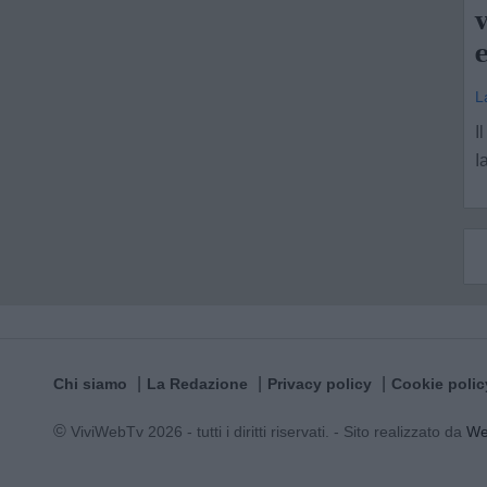
v
e
L
I
I
Chi siamo
La Redazione
Privacy policy
Cookie polic
© ViviWebTv 2026 - tutti i diritti riservati. - Sito realizzato da
W