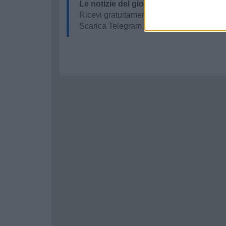
Le notizie del giorno sul tuo smartpho
Ricevi gratuitamente ogni giorno le notizi
Scarica Telegram e
clicca qui