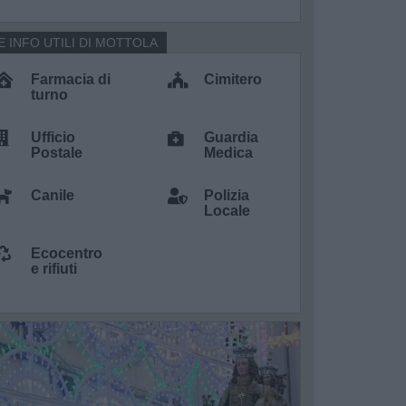
E INFO UTILI DI MOTTOLA
Farmacia di
Cimitero
turno
Ufficio
Guardia
Postale
Medica
Canile
Polizia
Locale
Ecocentro
e rifiuti