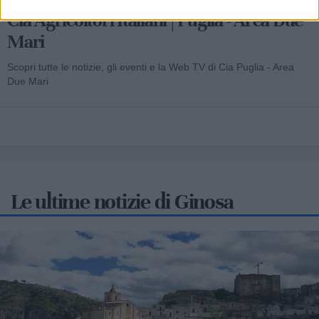
Cia Agricoltori Italiani | Puglia - Area Due
Mari
Scopri tutte le notizie, gli eventi e la Web TV di Cia Puglia - Area
Due Mari
Le ultime notizie di Ginosa