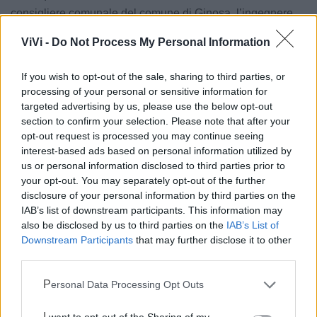
consigliere comunale del comune di Ginosa, l’ingegnere
Raffaele Calabrese. Dopo aver raccolto anche le sue
ViVi -
Do Not Process My Personal Information
sollecitazioni ho depositato un'interrogazione urgente. La
Regione ora intervenga».
If you wish to opt-out of the sale, sharing to third parties, or
processing of your personal or sensitive information for
targeted advertising by us, please use the below opt-out
Le notizie del giorno sul tuo smartphone
section to confirm your selection. Please note that after your
Ricevi gratuitamente ogni giorno le notizie della tua
opt-out request is processed you may continue seeing
città direttamente sul tuo smartphone. Scarica Telegram
interest-based ads based on personal information utilized by
e
clicca qui
us or personal information disclosed to third parties prior to
your opt-out. You may separately opt-out of the further
disclosure of your personal information by third parties on the
IAB’s list of downstream participants. This information may
also be disclosed by us to third parties on the
IAB’s List of
Downstream Participants
that may further disclose it to other
third parties.
Personal Data Processing Opt Outs
I want to opt-out of the Sharing of my