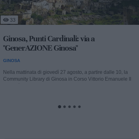
282
Nuova riduzione idrica per il Tarantino:
nel weekend calano le forniture dalla
Basilicata
GINOSA
L’attenzione sull'approvvigionamento idrico nel Tarantino
resta alta: anche nel corso dell'ultimo fine settimana sono
state registrate nuove...